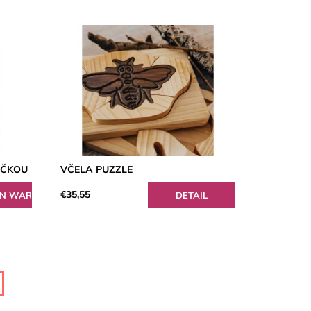
IČKOU
VČELA PUZZLE
€35,55
DETAIL