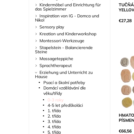
TUČŇÁC
Kindermöbel und Einrichtung für
das Spielzimmer
YELLO
Inspiration von IG - Domca und
Nikol
€27,28
Sensory play
Kreation und Kinderworkshop
Montessori-Werkzeuge
Stapelstein - Balancierende
Steine
Massageteppiche
Sprachtherapeut
Erziehung und Unterricht zu
Hause
Psací a školní potřeby
Domácí vzdělávání dle
věku/třídy
0-3 roky
4-5 let předškoláci
1. třída
HMATO
2. třída
PÍSME
3. třída
4. třída
€66,56
5. třída