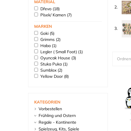
MATERIÁL
2.
Dřevo
(18)
Písek/ Kamen
(7)
MARKEN
3.
Goki
(5)
Grimms
(2)
Haba
(1)
Legler ( Small Foot)
(1)
Oyuncak House
(3)
Ordnen
Stuka Puka
(1)
Sumblox
(2)
Yellow Door
(8)
KATEGORIEN
Vorbestellen
Frühling und Ostern
Regale - Kontinente
Spielzeug, Kits, Spiele