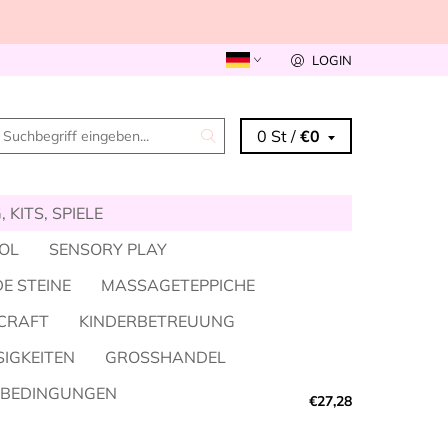
LOGIN
0 St /
€0
 KITS, SPIELE
KOL
SENSORY PLAY
E STEINE
MASSAGETEPPICHE
CRAFT
KINDERBETREUUNG
SIGKEITEN
GROSSHANDEL
SBEDINGUNGEN
€27,28