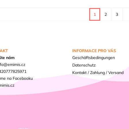
1
2
3
AKT
INFORMACE PRO VÁS
šte nám
Geschäftsbedingungen
fo
@
emimis.cz
Datenschutz
420777825971
Kontakt / Zahlung / Versand
sme na Facebooku
mimis.cz