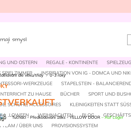
NG UND OSTERN
REGALE - KONTINENTE
SPIELZEUG,
 SPIELZIMMER
INSPIRATION VON IG - DOMCA UND NI
dělávání dle věku/třídy
0-3 roky
NTESSORI-WERKZEUGE
STAPELSTEIN - BALANCIEREND
OKY
UNTERRICHT ZU HAUSE
BÜCHER
SPORT UND BUSH
STVERKAUFT
E, SCHUHE, ACCESSOIRES
KLEINIGKEITEN STATT SÜS
HALLOWEEN
WEIHNACHTEN
BLOG
GESCHÄFT
Tučňáci - Předkódování 18ks - YELLOW DOOR
–
Auf Lager
 TEAM / ÜBER UNS
PROVISIONSSYSTEM