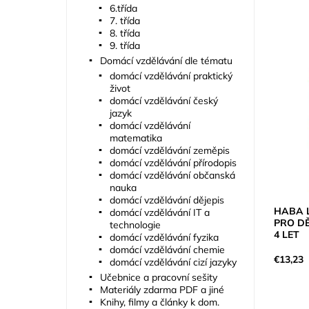
6.třída
7. třída
8. třída
9. třída
Domácí vzdělávání dle tématu
domácí vzdělávání praktický
život
domácí vzdělávání český
jazyk
domácí vzdělávání
matematika
domácí vzdělávání zeměpis
domácí vzdělávání přírodopis
domácí vzdělávání občanská
nauka
domácí vzdělávání dějepis
HABA L
domácí vzdělávání IT a
PRO DĚ
technologie
4 LET
domácí vzdělávání fyzika
domácí vzdělávání chemie
€13,23
domácí vzdělávání cizí jazyky
Učebnice a pracovní sešity
Materiály zdarma PDF a jiné
Knihy, filmy a články k dom.