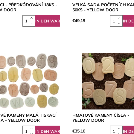
I - PŘEDKÓDOVÁNÍ 18KS -
VELKÁ SADA POČETNÍCH K
W DOOR
50KS - YELLOW DOOR
€49,19
VÉ KAMENY MALÁ TISKACÍ
HMATOVÉ KAMENY ČÍSLA -
NA - YELLOW DOOR
YELLOW DOOR
€35,10