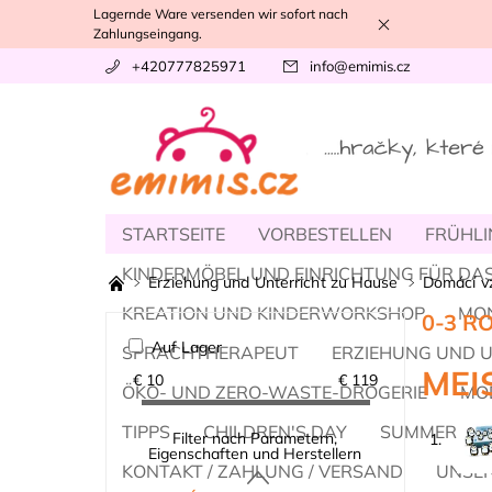
Lagernde Ware versenden wir sofort nach
Zahlungseingang.
+420777825971
info
@
emimis.cz
STARTSEITE
VORBESTELLEN
FRÜHLI
KINDERMÖBEL UND EINRICHTUNG FÜR DAS
Erziehung und Unterricht zu Hause
Domácí vz
KREATION UND KINDERWORKSHOP
MO
0-3 R
Auf Lager
SPRACHTHERAPEUT
ERZIEHUNG UND 
MEI
€
10
€
119
ÖKO- UND ZERO-WASTE-DROGERIE
MOD
TIPPS
CHILDREN'S DAY
SUMMER
Filter nach Parametern,
1.
Eigenschaften und Herstellern
KONTAKT / ZAHLUNG / VERSAND
UNSER