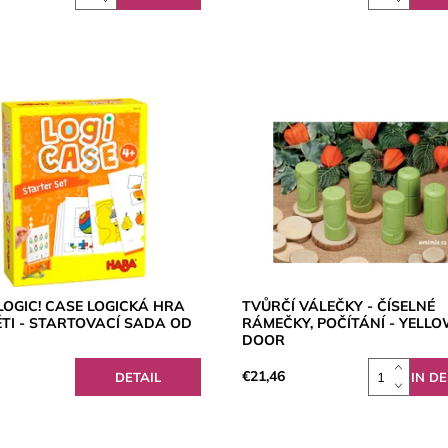
OGIC! CASE LOGICKÁ HRA
TVŮRČÍ VÁLEČKY - ČÍSELNÉ
TI - STARTOVACÍ SADA OD
RÁMEČKY, POČÍTÁNÍ - YELL
DOOR
€21,46
DETAIL