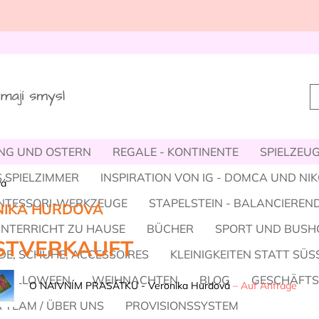
NG UND OSTERN
REGALE - KONTINENTE
SPIELZEUG,
 SPIELZIMMER
INSPIRATION VON IG - DOMCA UND NI
vá
NTESSORI-WERKZEUGE
STAPELSTEIN - BALANCIEREND
NIKA HURDOVÁ
UNTERRICHT ZU HAUSE
BÜCHER
SPORT UND BUSH
STVERKAUFT
E, SCHUHE, ACCESSOIRES
KLEINIGKEITEN STATT SÜS
HALLOWEEN
WEIHNACHTEN
BLOG
GESCHÄFT
O NAIVNÍM PRASÁTKU - Veronika Hurdová
–
Auf Anfrage
 TEAM / ÜBER UNS
PROVISIONSSYSTEM