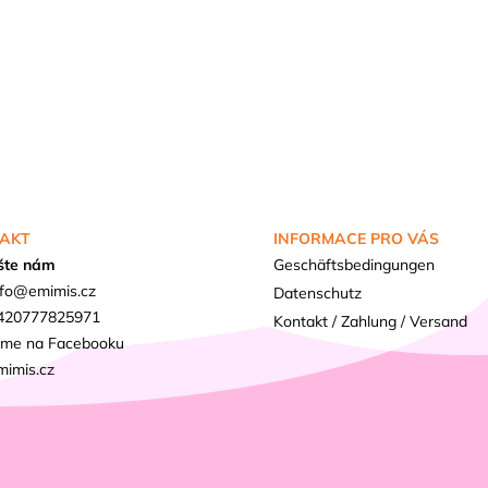
AKT
INFORMACE PRO VÁS
šte nám
Geschäftsbedingungen
fo
@
emimis.cz
Datenschutz
420777825971
Kontakt / Zahlung / Versand
sme na Facebooku
mimis.cz