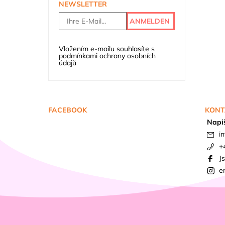
NEWSLETTER
Vložením e-mailu souhlasíte s
podmínkami ochrany osobních
údajů
FACEBOOK
KONT
Napi
in
+
J
e