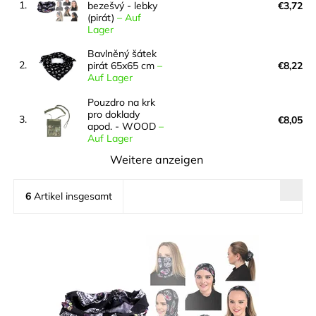
1.
bezešvý - lebky
€3,72
(pirát)
–
Auf
Lager
Bavlněný šátek
2.
pirát 65x65 cm
–
€8,22
Auf Lager
Pouzdro na krk
pro doklady
3.
€8,05
apod. - WOOD
–
Auf Lager
Weitere anzeigen
6
Artikel insgesamt