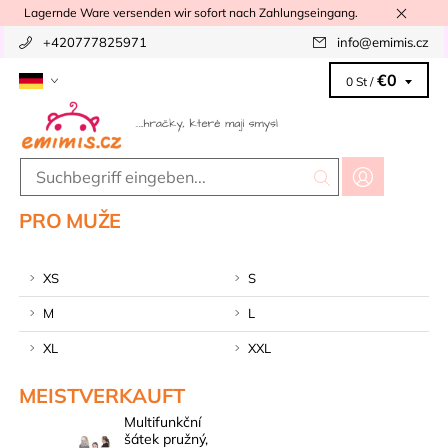
Lagernde Ware versenden wir sofort nach Zahlungseingang.
+420777825971
info
@
emimis.cz
€0
0 St /
PRO MUŽE
XS
S
M
L
XL
XXL
MEISTVERKAUFT
Multifunkční
šátek pružný,