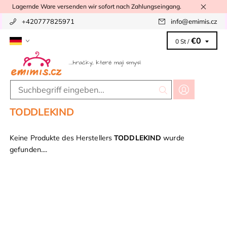
Lagernde Ware versenden wir sofort nach Zahlungseingang.
+420777825971
info
@
emimis.cz
€0
0 St /
TODDLEKIND
Keine Produkte des Herstellers
TODDLEKIND
wurde
gefunden....