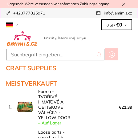
Lagernde Ware versenden wir sofort nach Zahlungseingang.
+420777825971
info
@
emimis.cz
€0
0 St /
CRAFT SUPPLIES
MEISTVERKAUFT
Farma -
TVOŘIVÉ
HMATOVÉ A
1.
OBTISKOVÉ
€21,39
VÁLEČKY -
YELLOW DOOR
–
Auf Lager
Loose parts -
sada hracích