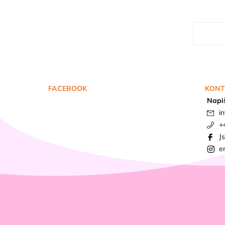
FACEBOOK
KONT
Napi
in
+
J
e