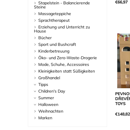
€66,97
Stapelstein - Balancierende
Steine
Massageteppiche
Sprachtherapeut
Erziehung und Unterricht zu
Hause
Bücher
Sport und Bushcraft
Kinderbetreuung
Öko- und Zero-Waste-Drogerie
Mode, Schuhe, Accessoires
Kleinigkeiten statt Süßigkeiten
Großhandel
Tipps
Children's Day
PEVNOS
Summer
DŘEVĚN
TOYS
Halloween
Weihnachten
€148,8
Marken