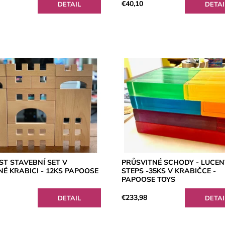
€40,10
DETAIL
DETAI
T STAVEBNÍ SET V
PRŮSVITNÉ SCHODY - LUCEN
É KRABICI - 12KS PAPOOSE
STEPS -35KS V KRABIČCE -
PAPOOSE TOYS
2
€233,98
DETAIL
DETAI