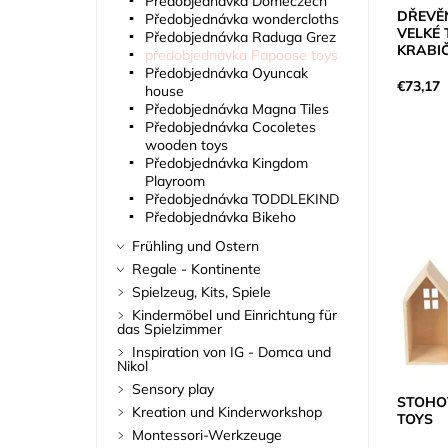
Předobjednávka Domeczech
DŘEVĚ
Předobjednávka wondercloths
VELKÉ 
Předobjednávka Raduga Grez
KRABIČ
předobjednávka Papoose toys
Předobjednávka Oyuncak
€73,17
house
Předobjednávka Magna Tiles
Předobjednávka Cocoletes
wooden toys
Předobjednávka Kingdom
Playroom
Předobjednávka TODDLEKIND
Předobjednávka Bikeho
Frühling und Ostern
Regale - Kontinente
Spielzeug, Kits, Spiele
Kindermöbel und Einrichtung für
das Spielzimmer
Inspiration von IG - Domca und
Nikol
Sensory play
STOHO
Kreation und Kinderworkshop
TOYS
Montessori-Werkzeuge