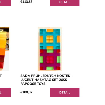
€113,68
L
DETAIL
T
SADA PRŮHLEDNÝCH KOSTEK -
LUCENT HASHTAG SET 26KS -
PAPOOSE TOYS
€100,87
L
DETAIL