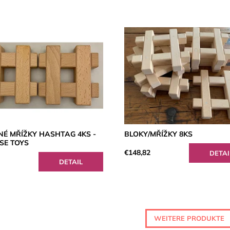
NÉ MŘÍŽKY HASHTAG 4KS -
BLOKY/MŘÍŽKY 8KS
SE TOYS
€148,82
DETAI
DETAIL
WEITERE PRODUKTE