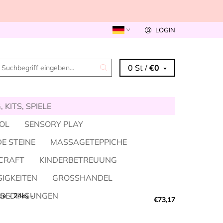
LOGIN
0 St /
€0
 KITS, SPIELE
KOL
SENSORY PLAY
E STEINE
MASSAGETEPPICHE
CRAFT
KINDERBETREUUNG
SIGKEITEN
GROSSHANDEL
SBEDINGUNGEN
ce - 24ks -
€73,17