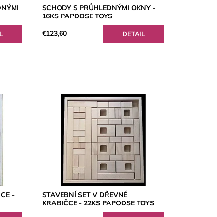
DNÝMI
SCHODY S PRŮHLEDNÝMI OKNY -
16KS PAPOOSE TOYS
€123,60
L
DETAIL
CE -
STAVEBNÍ SET V DŘEVNÉ
KRABIČCE - 22KS PAPOOSE TOYS