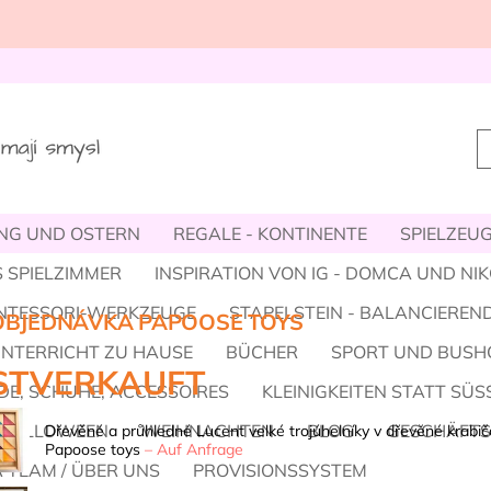
NG UND OSTERN
REGALE - KONTINENTE
SPIELZEUG,
 SPIELZIMMER
INSPIRATION VON IG - DOMCA UND NI
NTESSORI-WERKZEUGE
STAPELSTEIN - BALANCIEREND
BJEDNÁVKA PAPOOSE TOYS
UNTERRICHT ZU HAUSE
BÜCHER
SPORT UND BUSH
STVERKAUFT
E, SCHUHE, ACCESSOIRES
KLEINIGKEITEN STATT SÜS
HALLOWEEN
WEIHNACHTEN
BLOG
GESCHÄFT
Dřevěné a průhledné Lucent velké trojúhelníky v dřevěné krabič
Papoose toys
–
Auf Anfrage
 TEAM / ÜBER UNS
PROVISIONSSYSTEM