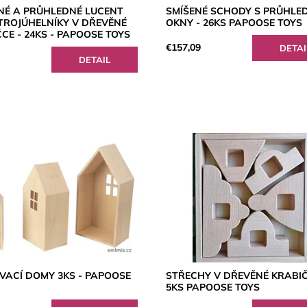
NÉ A PRŮHLEDNÉ LUCENT
SMÍŠENÉ SCHODY S PRŮHLE
TROJÚHELNÍKY V DŘEVĚNÉ
OKNY - 26KS PAPOOSE TOYS
CE - 24KS - PAPOOSE TOYS
€157,09
DETAI
DETAIL
VACÍ DOMY 3KS - PAPOOSE
STŘECHY V DŘEVĚNÉ KRABIČ
5KS PAPOOSE TOYS