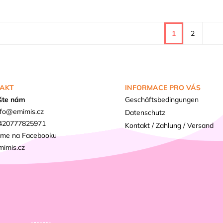
1
2
AKT
INFORMACE PRO VÁS
šte nám
Geschäftsbedingungen
fo
@
emimis.cz
Datenschutz
420777825971
Kontakt / Zahlung / Versand
sme na Facebooku
mimis.cz