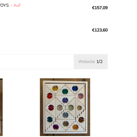
TOYS
–
Auf
€157,09
€123,60
Website
1/2