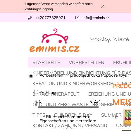
Lagernde Ware versenden wir sofort nach
Zahlungseingang.
+420777825971
info
@
emimis.cz
STARTSEITE
VORBESTELLEN
FRÜHLI
KINDERMÖBEL UND EINRICHTUNG FÜR DAS
Vorbestellen
předobjednávka Papoose toys
KREATION UND KINDERWORKSHOP
MO
PŘEDO
Auf Lager
SPRACHTHERAPEUT
ERZIEHUNG UND 
MEI
€
5
€
234
ÖKO- UND ZERO-WASTE-DROGERIE
MOD
TIPPS
CHILDREN'S DAY
SUMMER
Filter nach Parametern,
1.
Eigenschaften und Herstellern
KONTAKT / ZAHLUNG / VERSAND
UNSER