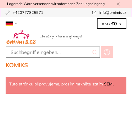
Lagernde Ware versenden wir sofort nach Zahlungseingang.
+420777825971
info
@
emimis.cz
€0
0 St /
KOMIKS
Tuto stránku připravujeme, prosím mrkněte zatím
SEM.