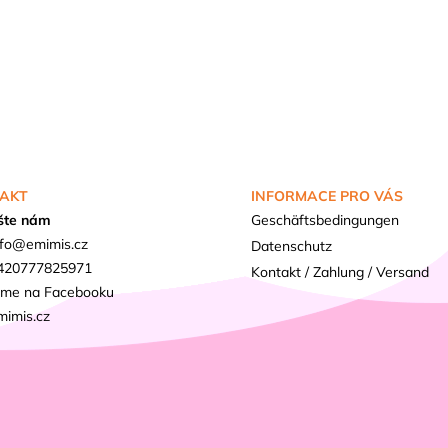
AKT
INFORMACE PRO VÁS
šte nám
Geschäftsbedingungen
fo
@
emimis.cz
Datenschutz
420777825971
Kontakt / Zahlung / Versand
sme na Facebooku
mimis.cz