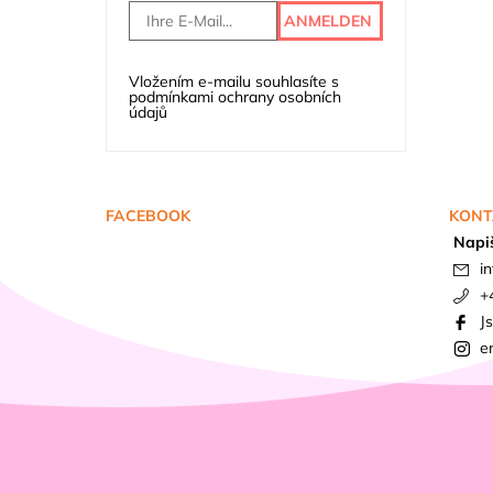
Vložením e-mailu souhlasíte s
podmínkami ochrany osobních
údajů
FACEBOOK
KONT
Napi
in
+
J
e