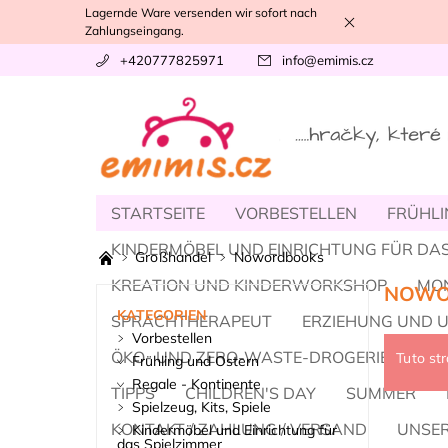
Lagernde Ware versenden wir sofort nach
Zahlungseingang.
+420777825971
info
@
emimis.cz
STARTSEITE
VORBESTELLEN
FRÜHLI
KINDERMÖBEL UND EINRICHTUNG FÜR DAS
Großhandel
Nowordbooks
KREATION UND KINDERWORKSHOP
MO
NOWO
KATEGORIEN
SPRACHTHERAPEUT
ERZIEHUNG UND 
Vorbestellen
ÖKO- UND ZERO-WASTE-DROGERIE
MOD
Tuto st
Frühling und Ostern
Regale - Kontinente
TIPPS
CHILDREN'S DAY
SUMMER
Spielzeug, Kits, Spiele
KONTAKT / ZAHLUNG / VERSAND
UNSER
Kindermöbel und Einrichtung für
das Spielzimmer