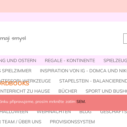
NG UND OSTERN
REGALE - KONTINENTE
SPIELZEUG,
 SPIELZIMMER
INSPIRATION VON IG - DOMCA UND NI
NTESSORI-WERKZEUGE
STAPELSTEIN - BALANCIEREND
RDBOOKS
UNTERRICHT ZU HAUSE
BÜCHER
SPORT UND BUSH
E, SCHUHE, ACCESSOIRES
KLEINIGKEITEN STATT SÜS
ránku připravujeme, prosím mrkněte zatím
SEM.
HALLOWEEN
WEIHNACHTEN
BLOG
GESCHÄFT
 TEAM / ÜBER UNS
PROVISIONSSYSTEM