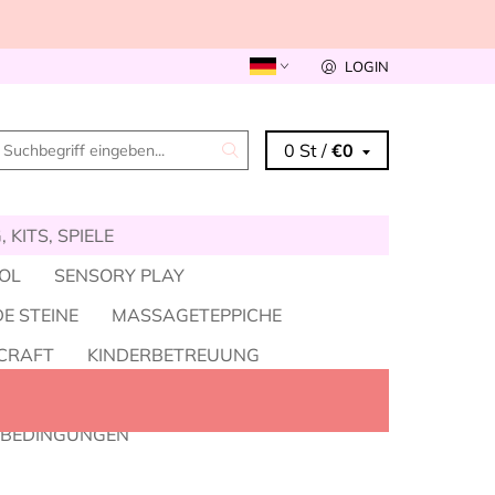
LOGIN
0 St /
€0
 KITS, SPIELE
KOL
SENSORY PLAY
E STEINE
MASSAGETEPPICHE
CRAFT
KINDERBETREUUNG
SIGKEITEN
GROSSHANDEL
SBEDINGUNGEN