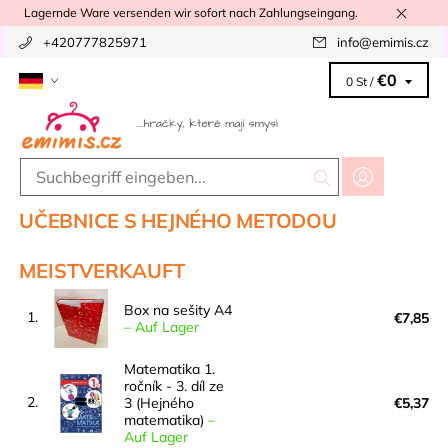
Lagernde Ware versenden wir sofort nach Zahlungseingang.
+420777825971
info
@
emimis.cz
€0
0 St /
UČEBNICE S HEJNÉHO METODOU
MEISTVERKAUFT
Box na sešity A4
1.
€7,85
–
Auf Lager
Matematika 1.
ročník - 3. díl ze
2.
3 (Hejného
€5,37
matematika)
–
Auf Lager