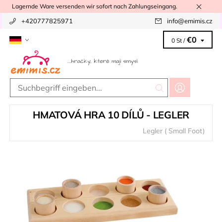
Lagernde Ware versenden wir sofort nach Zahlungseingang.
+420777825971
info
@
emimis.cz
€0
0 St /
HMATOVÁ HRA 10 DÍLŮ - LEGLER
Legler ( Small Foot)