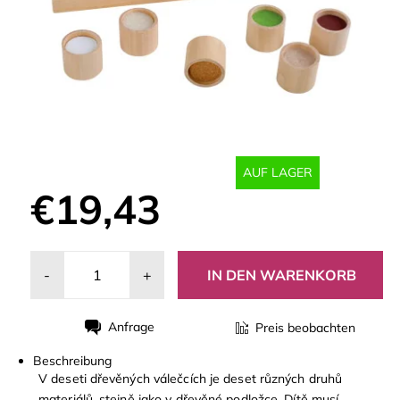
AUF LAGER
€19,43
-
+
Anfrage
Preis beobachten
Drucken
Beschreibung
V deseti dřevěných válečcích je deset různých druhů
materiálů, stejně jako v dřevěné podložce. Dítě musí