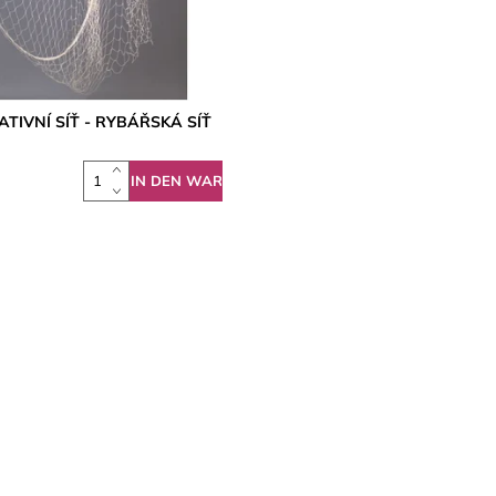
TIVNÍ SÍŤ - RYBÁŘSKÁ SÍŤ