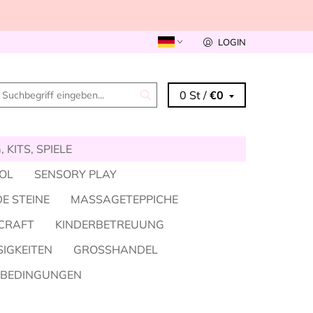
LOGIN
0 St /
€0
 KITS, SPIELE
KOL
SENSORY PLAY
E STEINE
MASSAGETEPPICHE
CRAFT
KINDERBETREUUNG
SIGKEITEN
GROSSHANDEL
SBEDINGUNGEN