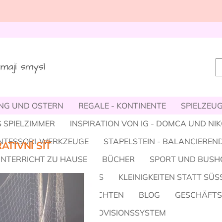
NG UND OSTERN
REGALE - KONTINENTE
SPIELZEUG,
 SPIELZIMMER
INSPIRATION VON IG - DOMCA UND NI
NTESSORI-WERKZEUGE
STAPELSTEIN - BALANCIEREND
ATIVNÍ SÍŤ
UNTERRICHT ZU HAUSE
BÜCHER
SPORT UND BUSH
E, SCHUHE, ACCESSOIRES
KLEINIGKEITEN STATT SÜS
HALLOWEEN
WEIHNACHTEN
BLOG
GESCHÄFT
 TEAM / ÜBER UNS
PROVISIONSSYSTEM