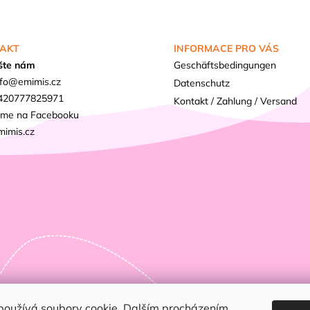
AKT
INFORMACE PRO VÁS
šte nám
Geschäftsbedingungen
fo
@
emimis.cz
Datenschutz
420777825971
Kontakt / Zahlung / Versand
sme na Facebooku
mimis.cz
používá soubory cookie. Dalším procházením