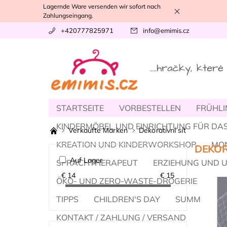
Lagernde Ware versenden wir sofort nach
Zahlungseingang.
+420777825971
info
@
emimis.cz
STARTSEITE
VORBESTELLEN
FRÜHLI
KINDERMÖBEL UND EINRICHTUNG FÜR DAS
Verkaufte Marken
Dekorativní síť
KREATION UND KINDERWORKSHOP
MO
DEKOR
Auf Lager
SPRACHTHERAPEUT
ERZIEHUNG UND 
€
14
€
15
ÖKO- UND ZERO-WASTE-DROGERIE
MOD
TIPPS
CHILDREN'S DAY
SUMMER
KONTAKT / ZAHLUNG / VERSAND
UNSER