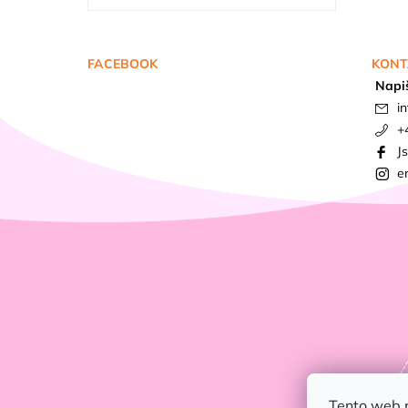
FACEBOOK
KONT
Napi
in
+
J
e
Tento web 