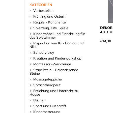
KATEGORIEN
Vorbestellen
Frühling und Ostern
Regale - Kontinente
DEKORA
Spielzeug, Kits, Spiele
4 X 1 M
Kindermöbel und Einrichtung für
das Spielzimmer
€14,38
Inspiration von IG - Domca und
Nikol
Sensory play
Kreation und Kinderworkshop
Montessori-Werkzeuge
Stapelstein - Balancierende
Steine
Massageteppiche
Sprachtherapeut
Erziehung und Unterricht zu
Hause
Bücher
Sport und Bushcraft
Kinderbetreuung