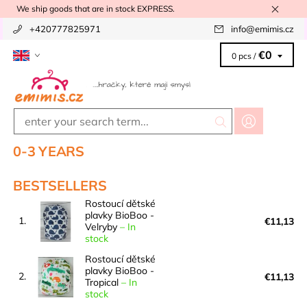
We ship goods that are in stock EXPRESS.
+420777825971
info
@
emimis.cz
€0
0 pcs /
0-3 YEARS
BESTSELLERS
Rostoucí dětské
plavky BioBoo -
1.
€11,13
Velryby
–
In
stock
Rostoucí dětské
plavky BioBoo -
2.
€11,13
Tropical
–
In
stock