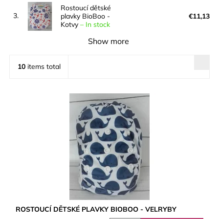
Rostoucí dětské
3.
plavky BioBoo -
€11,13
Kotvy
–
In stock
Show more
10
items total
ROSTOUCÍ DĚTSKÉ PLAVKY BIOBOO - VELRYBY