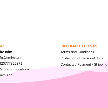
ACT
INFORMACE PRO VÁS
šte nám
Terms and Conditions
fo
@
emimis.cz
Protection of personal data
420777825971
Contacts / Payment / Shipping
e are on Facebook
mimis.cz