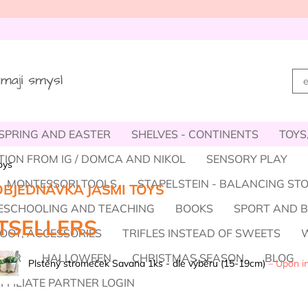
SPRING AND EASTER
SHELVES - CONTINENTS
TOYS
TION FROM IG / DOMCA AND NIKOL
SENSORY PLAY
oys
MONTESSORI TOOLS
STAPELSTEIN - BALANCING ST
BJEDNÁVKA JASMI TOYS
SCHOOLING AND TEACHING
BOOKS
SPORT AND 
TSELLERS
OOT, ACCESSORIES
TRIFLES INSTEAD OF SWEETS
W
MER
HALLOWEEN
CHRISTMAS SEASON
BLOG
Plstěný stromeček Savana 1ks - dle výběru (15-19cm)
–
Upon in
FFILIATE PARTNER LOGIN