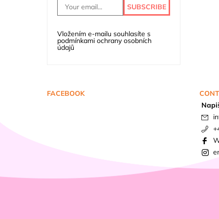
Vložením e-mailu souhlasíte s
podmínkami ochrany osobních
údajů
FACEBOOK
CONT
Napi
in
+
W
e