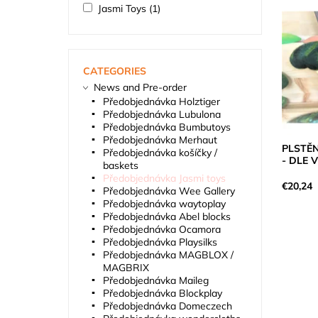
Jasmi Toys
(1)
CATEGORIES
News and Pre-order
Předobjednávka Holztiger
Předobjednávka Lubulona
Předobjednávka Bumbutoys
Předobjednávka Merhaut
PLSTĚ
Předobjednávka košíčky /
- DLE 
baskets
Předobjednávka Jasmi toys
€20,24
Předobjednávka Wee Gallery
Předobjednávka waytoplay
Předobjednávka Abel blocks
Předobjednávka Ocamora
Předobjednávka Playsilks
Předobjednávka MAGBLOX /
MAGBRIX
Předobjednávka Maileg
Předobjednávka Blockplay
Předobjednávka Domeczech