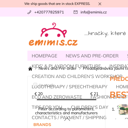
We ship goods that are in stock EXPRESS.
+420777825971
info
@
emimis.cz
HOMEPAGE
NEWS AND PRE-ORDER
KIDS' & PLAYROOM FURNITURE
INSPIRA
News and Pre-order
Předobjednávka Jasmi t
CREATION AND CHILDREN'S WORKSHOP
PŘEDO
In stock
LOGOTHERAPY / SPEECHTHERAPY
HOME
BES
€
20
€
21
ECO AND ZEROWASTE
FASHION, BAREF
TIPS FOR YOU
CHILDREN'S DAY
SUM
Filter according to parameters,
1.
characteristics and manufacturers
CONTACTS / PAYMENT / SHIPPING
.
A
BRANDS