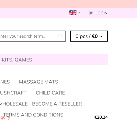
LOGIN
0 pcs /
€0
, KITS, GAMES
ONES
MASSAGE MATS
BUSHCRAFT
CHILD CARE
HOLESALE - BECOME A RESELLER
TERMS AND CONDITIONS
quiry
€20,24