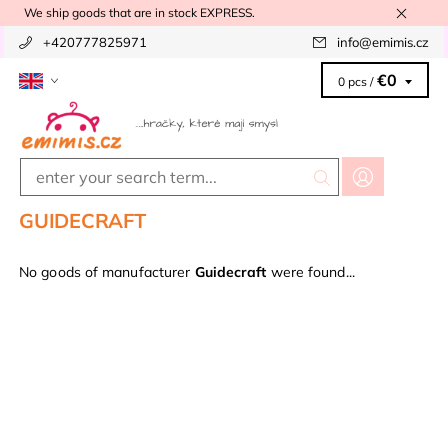
We ship goods that are in stock EXPRESS.
+420777825971
info
@
emimis.cz
€0
0 pcs /
GUIDECRAFT
No goods of manufacturer
Guidecraft
were found...