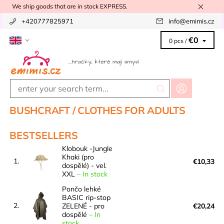
We ship goods that are in stock EXPRESS.
+420777825971
info
@
emimis.cz
€0
0 pcs /
BUSHCRAFT / CLOTHES FOR ADULTS
BESTSELLERS
Klobouk -Jungle
Khaki (pro
1.
€10,33
dospělé) - vel.
XXL
–
In stock
Pončo lehké
BASIC rip-stop
2.
ZELENÉ - pro
€20,24
dospělé
–
In
stock