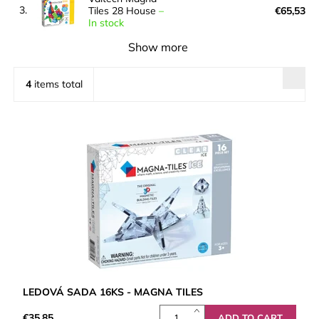
3.
Tiles 28 House
–
€65,53
In stock
Show more
4
items total
LEDOVÁ SADA 16KS - MAGNA TILES
€35,85