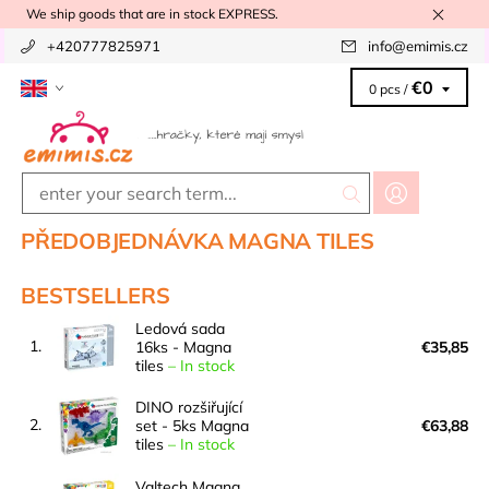
We ship goods that are in stock EXPRESS.
+420777825971
info
@
emimis.cz
€0
0 pcs /
PŘEDOBJEDNÁVKA MAGNA TILES
BESTSELLERS
Ledová sada
1.
16ks - Magna
€35,85
tiles
–
In stock
DINO rozšiřující
2.
set - 5ks Magna
€63,88
tiles
–
In stock
Valtech Magna