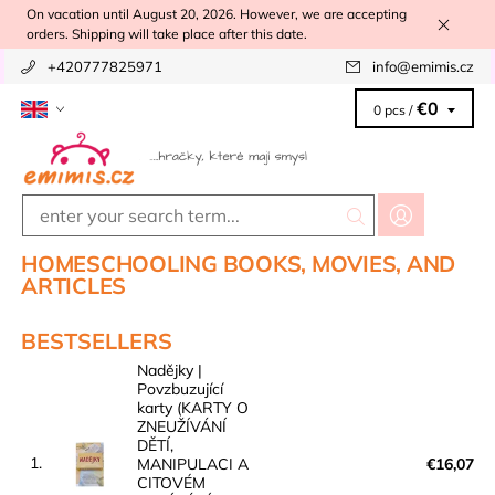
On vacation until August 20, 2026. However, we are accepting
orders. Shipping will take place after this date.
+420777825971
info
@
emimis.cz
€0
0 pcs /
HOMESCHOOLING BOOKS, MOVIES, AND
ARTICLES
BESTSELLERS
Nadějky |
Povzbuzující
karty (KARTY O
ZNEUŽÍVÁNÍ
DĚTÍ,
1.
MANIPULACI A
€16,07
CITOVÉM