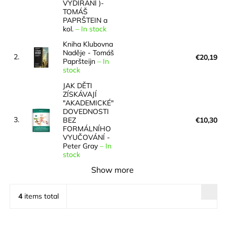
VYDÍRÁNÍ )-
TOMÁŠ
PAPRŠTEIN a
kol.
–
In stock
Kniha Klubovna
Naděje - Tomáš
2.
€20,19
Papršteijn
–
In
stock
JAK DĚTI
ZÍSKÁVAJÍ
"AKADEMICKÉ"
DOVEDNOSTI
3.
BEZ
€10,30
FORMÁLNÍHO
VYUČOVÁNÍ -
Peter Gray
–
In
stock
Show more
4
items total