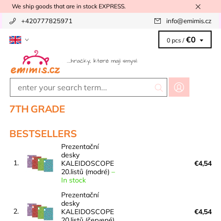
We ship goods that are in stock EXPRESS.
+420777825971
info
@
emimis.cz
€0
0 pcs /
7TH GRADE
BESTSELLERS
Prezentační
desky
1.
KALEIDOSCOPE
€4,54
20.listů (modré)
–
In stock
Prezentační
desky
2.
KALEIDOSCOPE
€4,54
20.listů (červené)