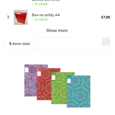
–
In stock
Box na sešity A4
3.
€7,85
–
In stock
Show more
5
items total