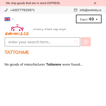
We ship goods that are in stock EXPRESS.
+420777825971
info
@
emimis.cz
€0
0 pcs /
TATTONME
No goods of manufacturer
Tattonme
were found...