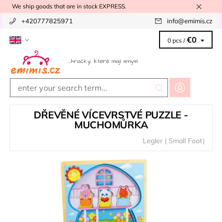
We ship goods that are in stock EXPRESS.
+420777825971
info
@
emimis.cz
€0
0 pcs /
DŘEVĚNÉ VÍCEVRSTVÉ PUZZLE -
MUCHOMŮRKA
Legler ( Small Foot)