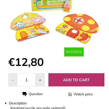
IN STOCK
€12,80
-
+
Question
Watch price
Print
Description
Kreativní puzzle pro naše nejmenší.