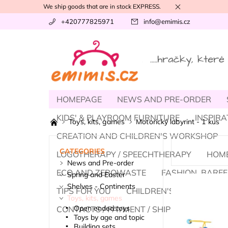
We ship goods that are in stock EXPRESS.
+420777825971
info
@
emimis.cz
HOMEPAGE
NEWS AND PRE-ORDER
KIDS' & PLAYROOM FURNITURE
INSPIRA
Toys, kits, games
Motorický labyrint - 1 kus
CREATION AND CHILDREN'S WORKSHOP
CATEGORIES
LOGOTHERAPY / SPEECHTHERAPY
HOME
News and Pre-order
ECO AND ZEROWASTE
FASHION, BAREF
Spring and Easter
Shelves - Continents
TIPS FOR YOU
CHILDREN'S DAY
SUM
Toys, kits, games
Open ended toys
CONTACTS / PAYMENT / SHIPPING
.
A
Toys by age and topic
Building sets