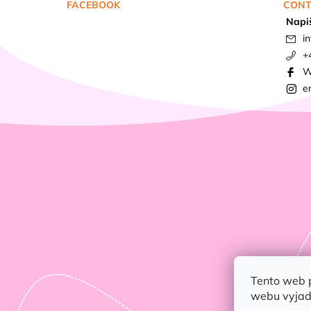
FACEBOOK
CONT
Napi
in
+
W
e
Tento web 
webu vyjadř