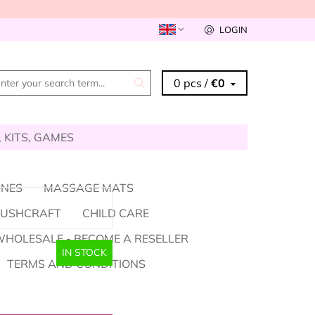
LOGIN
0 pcs /
€0
, KITS, GAMES
ONES
MASSAGE MATS
BUSHCRAFT
CHILD CARE
HOLESALE - BECOME A RESELLER
IN STOCK
TERMS AND CONDITIONS