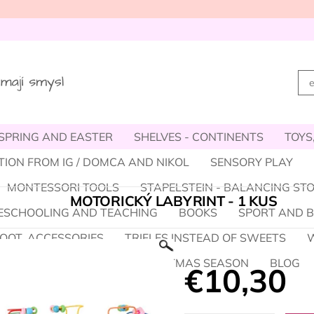
SPRING AND EASTER
SHELVES - CONTINENTS
TOYS
TION FROM IG / DOMCA AND NIKOL
SENSORY PLAY
MONTESSORI TOOLS
STAPELSTEIN - BALANCING ST
MOTORICKÝ LABYRINT - 1 KUS
SCHOOLING AND TEACHING
BOOKS
SPORT AND 
OOT, ACCESSORIES
TRIFLES INSTEAD OF SWEETS
W
MER
HALLOWEEN
CHRISTMAS SEASON
BLOG
€10,30
FFILIATE PARTNER LOGIN