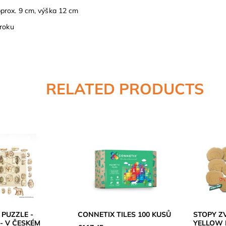
prox. 9 cm, výška 12 cm
 roku
RELATED PRODUCTS
PUZZLE -
CONNETIX TILES 100 KUSŮ
STOPY ZV
- V ČESKÉM
YELLOW