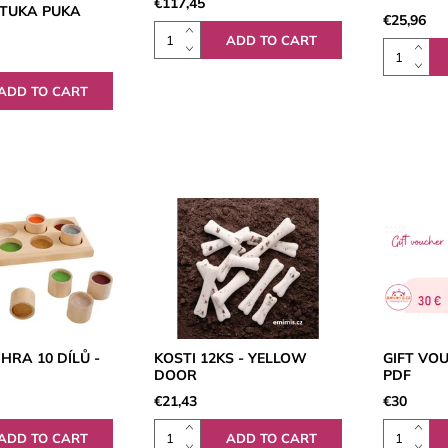
€117,45
STUKA PUKA
€25,96
RA 10 DÍLŮ -
KOSTI 12KS - YELLOW
GIFT VOU
DOOR
PDF
€21,43
€30