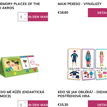
MEMORY PLACES OF THE
MAXI PEXESO - VYNÁLEZY
 AKROS
€18,60
DETAI
E DO MÉ KŮŽE (DIDAKTICKÁ
KDO SE JAK OBLÉKÁ? - DIDA
EMOCE)
POSTŘEHOVÁ HRA
€15,30
DETAI