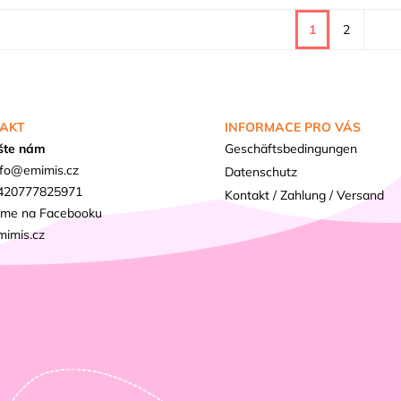
1
2
AKT
INFORMACE PRO VÁS
šte nám
Geschäftsbedingungen
fo
@
emimis.cz
Datenschutz
420777825971
Kontakt / Zahlung / Versand
sme na Facebooku
mimis.cz