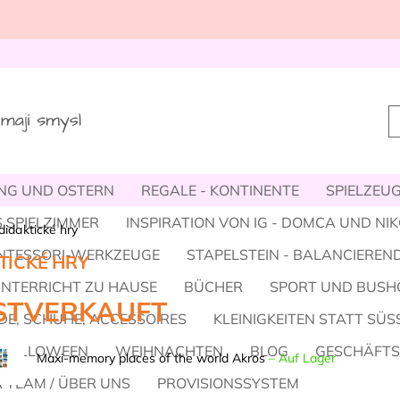
NG UND OSTERN
REGALE - KONTINENTE
SPIELZEUG,
 SPIELZIMMER
INSPIRATION VON IG - DOMCA UND NI
didaktické hry
NTESSORI-WERKZEUGE
STAPELSTEIN - BALANCIEREND
TICKÉ HRY
UNTERRICHT ZU HAUSE
BÜCHER
SPORT UND BUSH
STVERKAUFT
E, SCHUHE, ACCESSOIRES
KLEINIGKEITEN STATT SÜS
HALLOWEEN
WEIHNACHTEN
BLOG
GESCHÄFT
Maxi-memory places of the world Akros
–
Auf Lager
 TEAM / ÜBER UNS
PROVISIONSSYSTEM