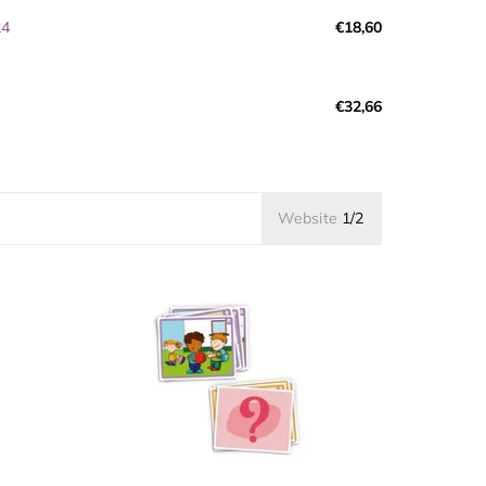
24
€18,60
€32,66
Website
1/2