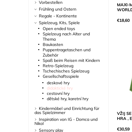
Vorbestellen
MAXI-
Frühling und Ostern
WORLD
Regale - Kontinente
€18,60
Spielzeug, Kits, Spiele
Open ended toys
Spielzeug nach Alter und
Thema
Baukasten
Puppentragetaschen und
Zubehör
Spaß beim Reisen mit Kindern
Retro-Spielzeug
Tschechisches Spielzeug
Gesellschaftsspiele
deskové hry
didaktické hry
cestovní hry
dětské hry, karetní hry
Kindermöbel und Einrichtung für
das Spielzimmer
VŽIJ S
HRA , 
Inspiration von IG - Domca und
Nikol
€30,59
Sensory play