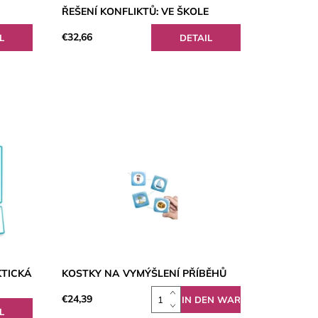
ŘEŠENÍ KONFLIKTŮ: VE ŠKOLE
€32,66
L
DETAIL
KTICKÁ
KOSTKY NA VYMÝŠLENÍ PŘÍBĚHŮ
€24,39
L