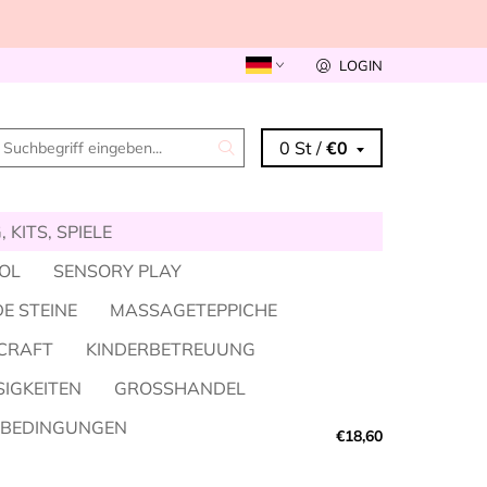
LOGIN
0 St /
€0
 KITS, SPIELE
KOL
SENSORY PLAY
E STEINE
MASSAGETEPPICHE
CRAFT
KINDERBETREUUNG
SIGKEITEN
GROSSHANDEL
SBEDINGUNGEN
€18,60