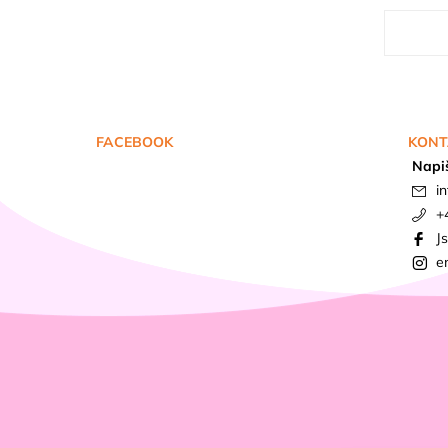
FACEBOOK
KONT
Napi
in
+
J
e