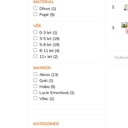
MATERIÁL
2.
Dřevo
(1)
Papír
(5)
VĚK
3.
0-3 let
(1)
3-5 let
(19)
5-8 let
(19)
8-11 let
(4)
11+ let
(2)
Ordnen
MARKEN
Akros
(13)
Goki
(1)
Haba
(5)
Lucie Ernestová
(1)
Vilac
(1)
KATEGORIEN