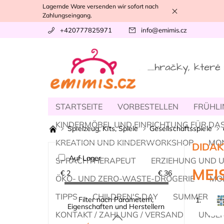
Lagernde Ware versenden wir sofort nach
Zahlungseingang.
+420777825971
info
@
emimis.cz
STARTSEITE
VORBESTELLEN
FRÜHLI
KINDERMÖBEL UND EINRICHTUNG FÜR DAS
Spielzeug, Kits, Spiele
Gesellschaftsspiele
KREATION UND KINDERWORKSHOP
MO
DIDAK
Auf Lager
SPRACHTHERAPEUT
ERZIEHUNG UND 
MEI
€
2
€
36
ÖKO- UND ZERO-WASTE-DROGERIE
MOD
TIPPS
CHILDREN'S DAY
SUMMER
Filter nach Parametern,
1.
Eigenschaften und Herstellern
KONTAKT / ZAHLUNG / VERSAND
UNSER