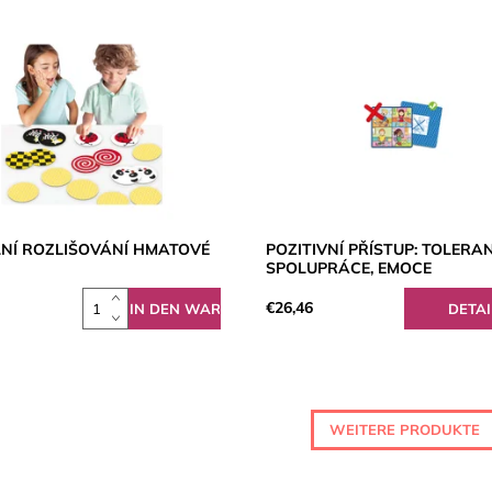
LNÍ ROZLIŠOVÁNÍ HMATOVÉ
POZITIVNÍ PŘÍSTUP: TOLERA
I
SPOLUPRÁCE, EMOCE
€26,46
DETAI
WEITERE PRODUKTE