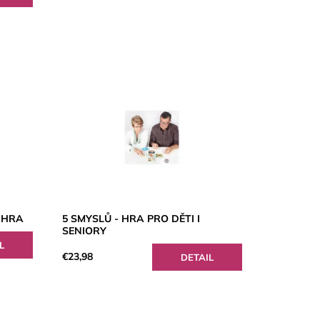
Á HRA
5 SMYSLŮ - HRA PRO DĚTI I
SENIORY
L
€23,98
DETAIL