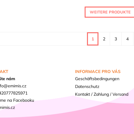
WEITERE PRODUKTE
1
2
3
4
AKT
INFORMACE PRO VÁS
šte nám
Geschäftsbedingungen
fo
@
emimis.cz
Datenschutz
420777825971
Kontakt / Zahlung / Versand
sme na Facebooku
mimis.cz