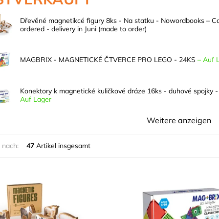
Dřevěné magnetikcé figury 8ks - Na statku - Nowordbooks
–
Ca
ordered - delivery in Juni (made to order)
MAGBRIX - MAGNETICKÉ ČTVERCE PRO LEGO - 24KS
–
Auf 
Konektory k magnetické kuličkové dráze 16ks - duhové spojky 
Auf Lager
Weitere anzeigen
 nach:
47
Artikel insgesamt