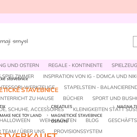
NG UND OSTERN
REGALE - KONTINENTE
SPIELZEUG,
 SPIELZIMMER
INSPIRATION VON IG - DOMCA UND NI
ké stavebnice
NTESSORI-WERKZEUGE
STAPELSTEIN - BALANCIEREND
TICKÉ STAVEBNICE
UNTERRICHT ZU HAUSE
BÜCHER
SPORT UND BUSH
TIX
CREATILES
MAGNA TI
E, SCHUHE, ACCESSOIRES
KLEINIGKEITEN STATT SÜS
 MAKE NICE TOY LAND
MAGNETICKÉ STAVEBNICE
HALLOWEEN
WEIHNACHTEN
BLOG
GESCHÄFT
OSTATNÍ
 TEAM / ÜBER UNS
PROVISIONSSYSTEM
STVERKAUFT