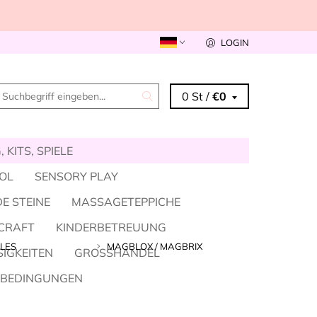
LOGIN
0 St /
€0
 KITS, SPIELE
KOL
SENSORY PLAY
E STEINE
MASSAGETEPPICHE
CRAFT
KINDERBETREUUNG
LES
MAGBLOX / MAGBRIX
SIGKEITEN
GROSSHANDEL
SBEDINGUNGEN