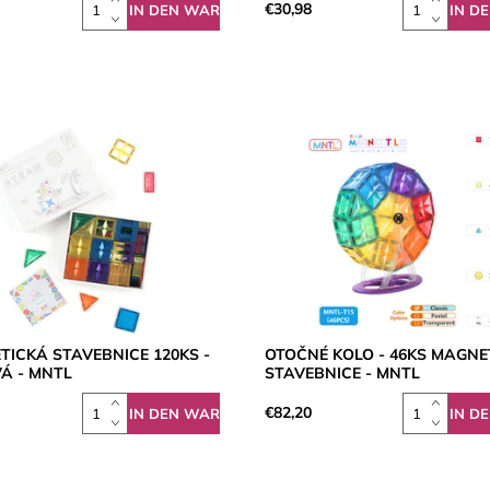
€30,98
ICKÁ STAVEBNICE 120KS -
OTOČNÉ KOLO - 46KS MAGNE
Á - MNTL
STAVEBNICE - MNTL
1
€82,20