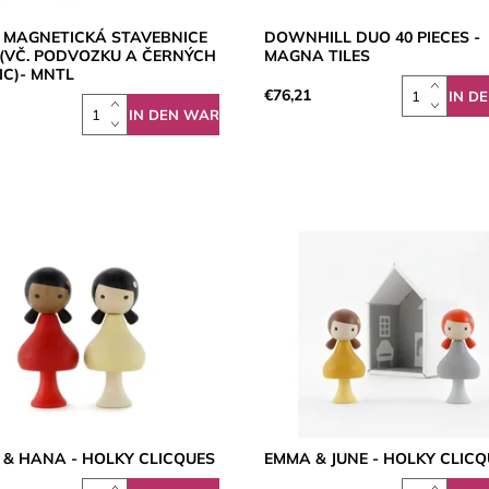
Í MAGNETICKÁ STAVEBNICE
DOWNHILL DUO 40 PIECES -
 (VČ. PODVOZKU A ČERNÝCH
MAGNA TILES
IC)- MNTL
€76,21
 & HANA - HOLKY CLICQUES
EMMA & JUNE - HOLKY CLIC