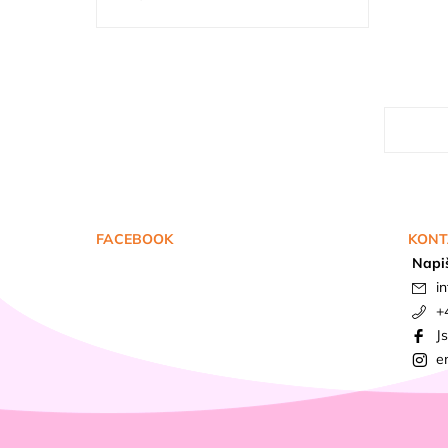
FACEBOOK
KONT
Napi
in
+
J
e