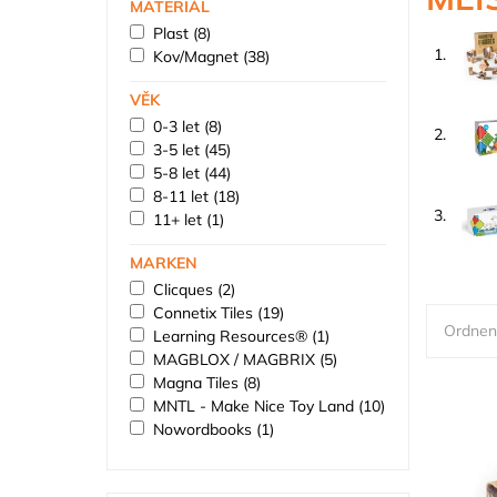
MATERIÁL
Plast
(8)
1.
Kov/Magnet
(38)
VĚK
0-3 let
(8)
2.
3-5 let
(45)
5-8 let
(44)
8-11 let
(18)
3.
11+ let
(1)
MARKEN
Clicques
(2)
Connetix Tiles
(19)
Ordnen
Learning Resources®
(1)
MAGBLOX / MAGBRIX
(5)
Magna Tiles
(8)
MNTL - Make Nice Toy Land
(10)
Nowordbooks
(1)