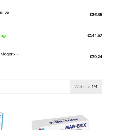
n be
€36,35
Lager
€144,57
- Magbrix
–
€20,24
Website
1/4