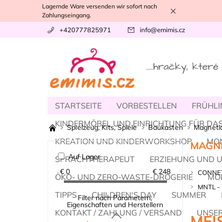
Lagernde Ware versenden wir sofort nach
Zahlungseingang.
+420777825971
info
@
emimis.cz
STARTSEITE
VORBESTELLEN
FRÜHLI
KINDERMÖBEL UND EINRICHTUNG FÜR DAS
Spielzeug, Kits, Spiele
Baukasten
Magnetic
KREATION UND KINDERWORKSHOP
MO
MAGNE
Auf Lager
SPRACHTHERAPEUT
ERZIEHUNG UND 
€
0
€
248
CONNE
ÖKO- UND ZERO-WASTE-DROGERIE
MOD
MNTL -
TIPPS
CHILDREN'S DAY
SUMMER
Filter nach Parametern,
Eigenschaften und Herstellern
KONTAKT / ZAHLUNG / VERSAND
UNSER
MEI