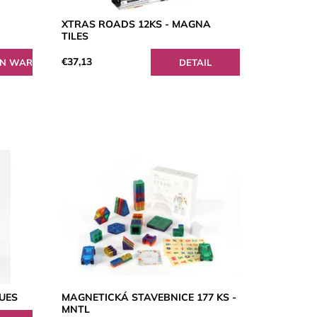
XTRAS ROADS 12KS - MAGNA
TILES
€37,13
DETAIL
QUES
MAGNETICKÁ STAVEBNICE 177 KS -
MNTL