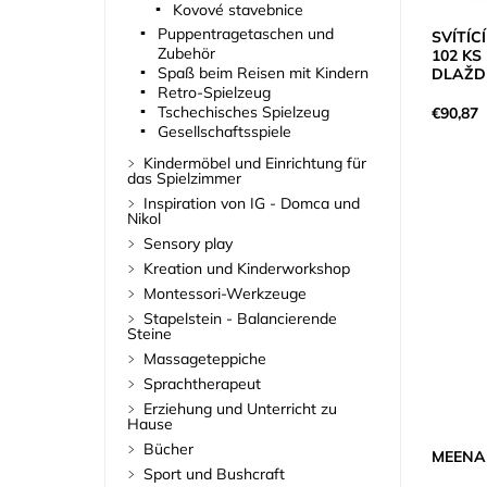
Kovové stavebnice
Puppentragetaschen und
SVÍTÍC
Zubehör
102 KS
Spaß beim Reisen mit Kindern
DLAŽD
Retro-Spielzeug
Tschechisches Spielzeug
€90,87
Gesellschaftsspiele
Kindermöbel und Einrichtung für
das Spielzimmer
Inspiration von IG - Domca und
Nikol
Sensory play
Kreation und Kinderworkshop
Montessori-Werkzeuge
Stapelstein - Balancierende
Steine
Massageteppiche
Sprachtherapeut
Erziehung und Unterricht zu
Hause
Bücher
MEENA
Sport und Bushcraft