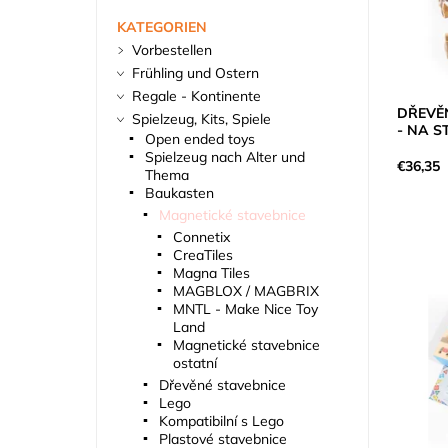
KATEGORIEN
Vorbestellen
Frühling und Ostern
Regale - Kontinente
DŘEVĚ
Spielzeug, Kits, Spiele
- NA 
Open ended toys
Spielzeug nach Alter und
€36,35
Thema
Baukasten
Magnetické stavebnice
Connetix
CreaTiles
Magna Tiles
MAGBLOX / MAGBRIX
MNTL - Make Nice Toy
Land
Magnetické stavebnice
ostatní
Dřevěné stavebnice
Lego
Kompatibilní s Lego
Plastové stavebnice