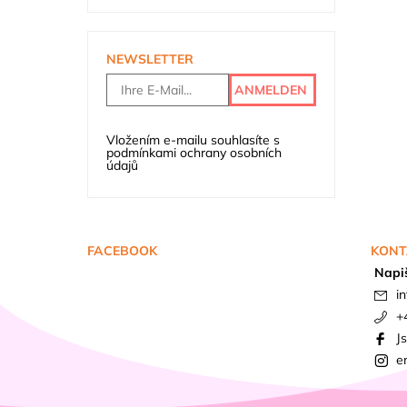
NEWSLETTER
Vložením e-mailu souhlasíte s
podmínkami ochrany osobních
údajů
FACEBOOK
KONT
Napi
in
+
J
e