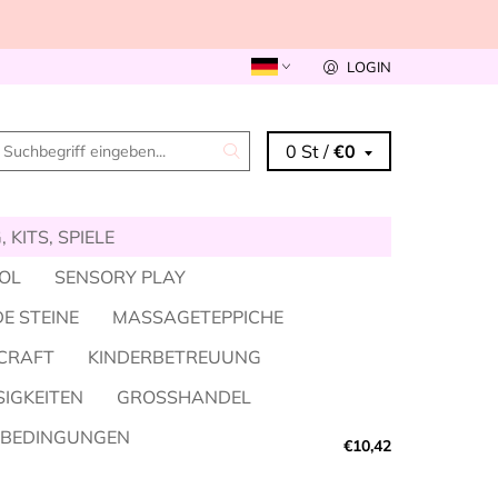
LOGIN
0 St /
€0
 KITS, SPIELE
KOL
SENSORY PLAY
E STEINE
MASSAGETEPPICHE
CRAFT
KINDERBETREUUNG
SIGKEITEN
GROSSHANDEL
SBEDINGUNGEN
€10,42