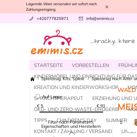
Lagernde Ware versenden wir sofort nach
Zahlungseingang.
+420777825971
info
@
emimis.cz
STARTSEITE
VORBESTELLEN
FRÜHLI
KINDERMÖBEL UND EINRICHTUNG FÜR DAS
Spielzeug, Kits, Spiele
Spielzeug nach Alter 
KREATION UND KINDERWORKSHOP
MO
WALD 
Auf Lager
SPRACHTHERAPEUT
ERZIEHUNG UND 
MEI
€
5
€
91
ÖKO- UND ZERO-WASTE-DROGERIE
MOD
TIPPS
CHILDREN'S DAY
SUMMER
Filter nach Parametern,
1.
Eigenschaften und Herstellern
KONTAKT / ZAHLUNG / VERSAND
UNSER