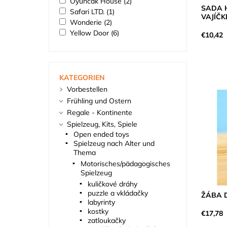
Oyuncak House
(2)
SADA H
Safari LTD.
(1)
VAJÍČK
Wonderie
(2)
Yellow Door
(6)
€10,42
KATEGORIEN
Vorbestellen
Frühling und Ostern
Regale - Kontinente
Spielzeug, Kits, Spiele
Open ended toys
Spielzeug nach Alter und
Thema
Motorisches/pädagogisches
Spielzeug
kuličkové dráhy
puzzle a vkládačky
ŽÁBA 
labyrinty
kostky
€17,78
zatloukačky