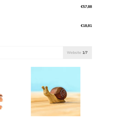
€57,88
€18,81
Website
1/7