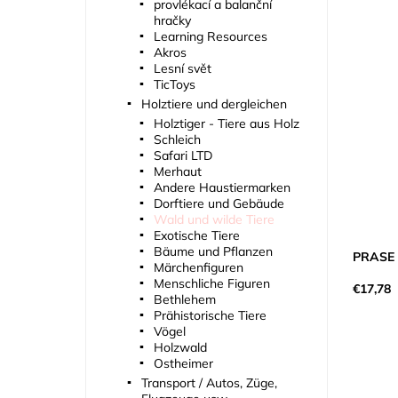
provlékací a balanční
hračky
Learning Resources
Akros
Lesní svět
TicToys
Holztiere und dergleichen
Holztiger - Tiere aus Holz
Schleich
Safari LTD
Merhaut
Andere Haustiermarken
Dorftiere und Gebäude
Wald und wilde Tiere
Exotische Tiere
Bäume und Pflanzen
PRASE 
Märchenfiguren
Menschliche Figuren
€17,78
Bethlehem
Prähistorische Tiere
Vögel
Holzwald
Ostheimer
Transport / Autos, Züge,