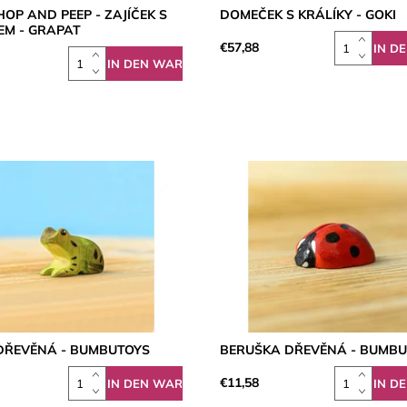
OP AND PEEP - ZAJÍČEK S
DOMEČEK S KRÁLÍKY - GOKI
EM - GRAPAT
€57,88
DŘEVĚNÁ - BUMBUTOYS
BERUŠKA DŘEVĚNÁ - BUMB
€11,58