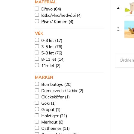
MATERIÁL
2.
Dřevo
(64)
látka/vlna/hedvábí
(4)
Písek/ Kamen
(4)
3.
VĚK
0-3 let
(17)
3-5 let
(76)
5-8 let
(76)
8-11 let
(14)
Ordnen
11+ let
(2)
MARKEN
Bumbutoys
(20)
Domeczech / Urbix
(2)
Glückskäfer
(1)
Goki
(1)
Grapat
(1)
Holztiger
(21)
Merhaut
(6)
Ostheimer
(11)