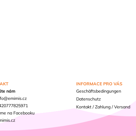
AKT
INFORMACE PRO VÁS
šte nám
Geschäftsbedingungen
fo
@
emimis.cz
Datenschutz
420777825971
Kontakt / Zahlung / Versand
sme na Facebooku
mimis.cz