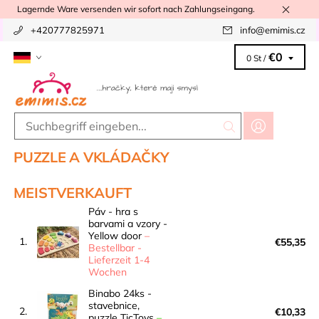
Lagernde Ware versenden wir sofort nach Zahlungseingang.
+420777825971
info
@
emimis.cz
€0
0 St /
PUZZLE A VKLÁDAČKY
MEISTVERKAUFT
Páv - hra s
barvami a vzory -
Yellow door
–
1.
€55,35
Bestellbar -
Lieferzeit 1-4
Wochen
Binabo 24ks -
stavebnice,
2.
€10,33
puzzle TicToys
–