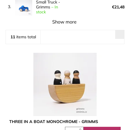
Small Truck -
3.
Grimms
–
In
€21,48
stock
Show more
11
items total
THREE IN A BOAT MONOCHROME - GRIMMS