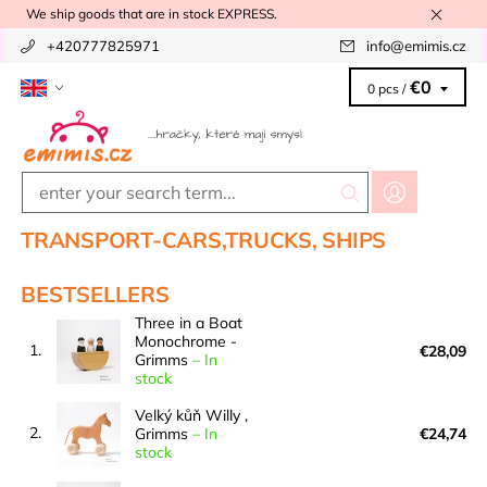
We ship goods that are in stock EXPRESS.
+420777825971
info
@
emimis.cz
€0
0 pcs /
TRANSPORT-CARS,TRUCKS, SHIPS
BESTSELLERS
Three in a Boat
Monochrome -
1.
€28,09
Grimms
–
In
stock
Velký kůň Willy ,
2.
Grimms
–
In
€24,74
stock