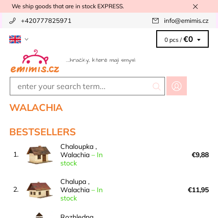
We ship goods that are in stock EXPRESS.
+420777825971
info
@
emimis.cz
€0
0 pcs /
WALACHIA
BESTSELLERS
Chaloupka ,
1.
Walachia
–
In
€9,88
stock
Chalupa ,
2.
Walachia
–
In
€11,95
stock
Rozhledna ,