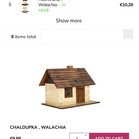
3.
Walachia
–
In
€10,29
stock
Show more
8
items total
CHALOUPKA , WALACHIA
€9,88