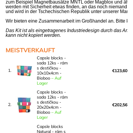
zum Beispiel Magnetbausätze MNTL oder Magblox und ähnlich
werden mit Sicherheit etwas finden, an das noch niemand vor
und wird in der Tschechischen Republik unter unserer Marke 
Wir bieten eine Zusammenarbeit im Großhandel an. Bitte kont
Das Kit ist als eingetragenes Industriedesign durch das Amt
kann nicht kopiert werden.
MEISTVERKAUFT
Capsle blocks -
sada 12ks - rám
s destičkou -
1.
€123,60
10x10x4cm -
Bioboo
–
Auf
Lager
Capsle blocks -
sada 12ks - rám
s destičkou -
2.
€202,56
20x20x4cm -
Bioboo
–
Auf
Lager
Capsle blocks
Natural - rám s