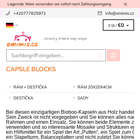
Lagernde Ware versenden wir sofort nach Zahlungseingang.
+420777825971
info
@
emimis.cz
€0
0 St /
CAPSLE BLOCKS
RÁM + DESTIČKA
RÁM 20X20X4CM
DESTIČKA
SADY
Bei diesen einzigartigen Bioboo-Kapseln aus Holz handelt es
Sein Zweck ist nicht vorgegeben und Sie können alles nach 
Rahmen und einen Einsatz. Sie können beide Elemente zusa
verwenden und so interessante Mosaike und Strukturen erstel
ein Hilfsmittel für ein Spiel der Art „Putten“, ein Spiel zum
ein Stapelturm, Balanceplatten und nicht zuletzt Sie könne