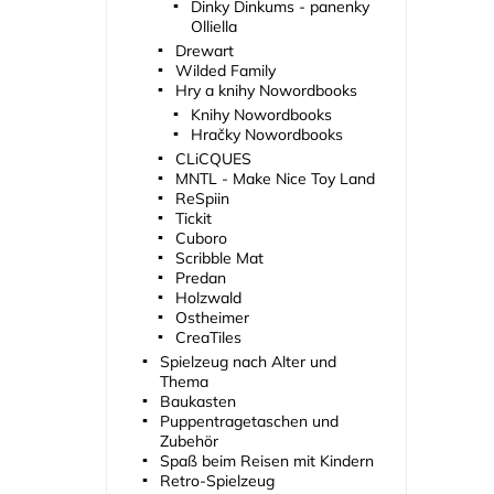
Dinky Dinkums - panenky
Olliella
Drewart
Wilded Family
Hry a knihy Nowordbooks
Knihy Nowordbooks
Hračky Nowordbooks
CLiCQUES
MNTL - Make Nice Toy Land
ReSpiin
Tickit
Cuboro
Scribble Mat
Predan
Holzwald
Ostheimer
CreaTiles
Spielzeug nach Alter und
Thema
Baukasten
Puppentragetaschen und
Zubehör
Spaß beim Reisen mit Kindern
Retro-Spielzeug