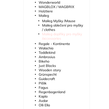
Wonderworld
MAGBLOX / MAGBRIX
Holztiere
Maileg
Maileg Myšky /Mause
Maileg oblečení pro myšky
/ clothes
Maileg doplňky pro myšky
/accessories
Regale - Kontinente
Walachia
Toddlekind
Ambrosius
Bikeho
Just Blocks
Wooden story
Grünspecht
Guidecraft
Pišlik
Fagus
Regenbogenland
Kapla
Avdar
Olli Ella