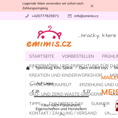
Lagernde Ware versenden wir sofort nach
Zahlungseingang.
+420777825971
info
@
emimis.cz
STARTSEITE
VORBESTELLEN
FRÜHLI
KINDERMÖBEL UND EINRICHTUNG FÜR DAS
Spielzeug, Kits, Spiele
Open ended toys
Ma
KREATION UND KINDERWORKSHOP
MO
MAILE
Auf Lager
SPRACHTHERAPEUT
ERZIEHUNG UND 
MEI
€
26
€
27
ÖKO- UND ZERO-WASTE-DROGERIE
MOD
TIPPS
CHILDREN'S DAY
SUMMER
Filter nach Parametern,
1.
Eigenschaften und Herstellern
KONTAKT / ZAHLUNG / VERSAND
UNSER