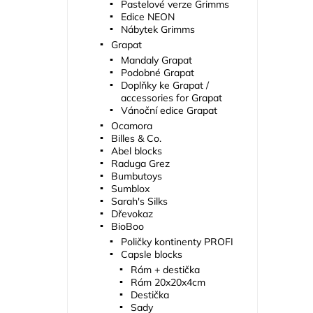
Pastelové verze Grimms
Edice NEON
Nábytek Grimms
Grapat
Mandaly Grapat
Podobné Grapat
Doplňky ke Grapat /
accessories for Grapat
Vánoční edice Grapat
Ocamora
Billes & Co.
Abel blocks
Raduga Grez
Bumbutoys
Sumblox
Sarah's Silks
Dřevokaz
BioBoo
Poličky kontinenty PROFI
Capsle blocks
Rám + destička
Rám 20x20x4cm
Destička
Sady