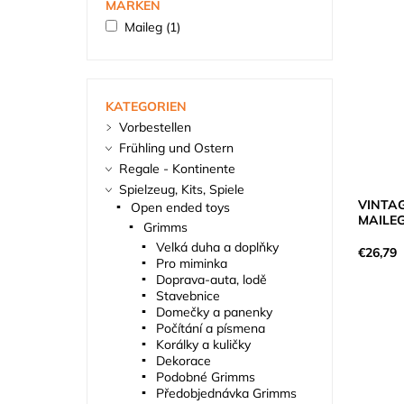
MARKEN
Maileg
(1)
KATEGORIEN
Vorbestellen
Frühling und Ostern
Regale - Kontinente
Spielzeug, Kits, Spiele
VINTAG
Open ended toys
MAILE
Grimms
Velká duha a doplňky
€26,79
Pro miminka
Doprava-auta, lodě
Stavebnice
Domečky a panenky
Počítání a písmena
Korálky a kuličky
Dekorace
Podobné Grimms
Předobjednávka Grimms