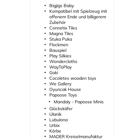
Bigjigs Baby
Kompatibel mit Spielzeug mit
offenem Ende und billigerem
Zubehör
Connetix Tiles
Magna Tiles
Stuka Puka
Flockmen
Bauspiel
Play Silkies
Wondercloths
WayToPlay
Goki
Cocoletes wooden toys
We Gallery
Oyuncak House
Papoose Toys
Mandaly - Papoose Minis
Glückskäfer
Ulanik
Lubulona
Urbix
Körbe
MADER Kreiselmanufaktur