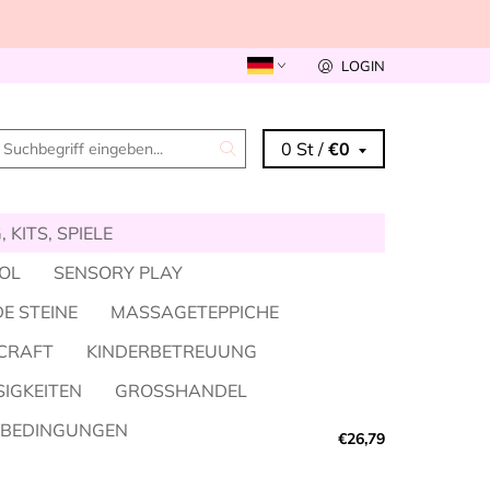
LOGIN
0 St /
€0
 KITS, SPIELE
KOL
SENSORY PLAY
E STEINE
MASSAGETEPPICHE
CRAFT
KINDERBETREUUNG
SIGKEITEN
GROSSHANDEL
SBEDINGUNGEN
€26,79