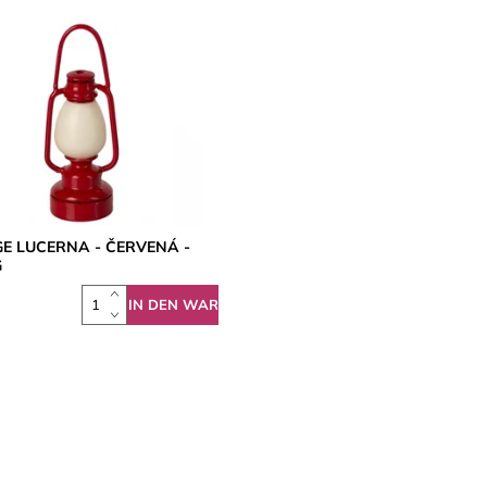
E LUCERNA - ČERVENÁ -
G