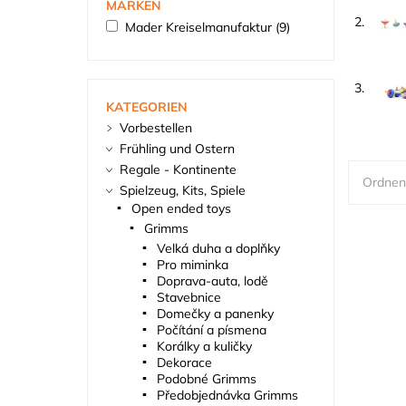
MARKEN
2.
Mader Kreiselmanufaktur
(9)
3.
KATEGORIEN
Vorbestellen
Frühling und Ostern
Regale - Kontinente
Ordnen
Spielzeug, Kits, Spiele
Open ended toys
Grimms
Velká duha a doplňky
Pro miminka
Doprava-auta, lodě
Stavebnice
Domečky a panenky
Počítání a písmena
Korálky a kuličky
Dekorace
Podobné Grimms
Předobjednávka Grimms