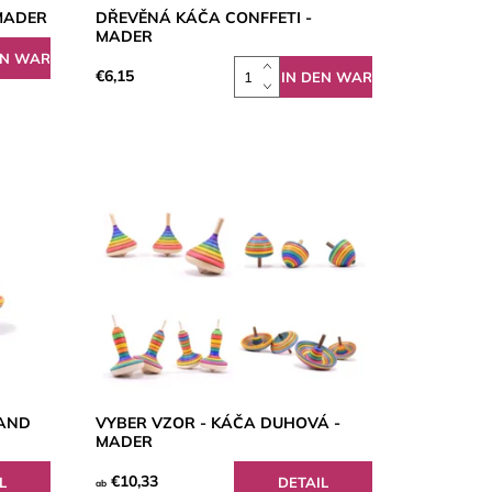
 MADER
DŘEVĚNÁ KÁČA CONFFETI -
MADER
€6,15
TAND
VYBER VZOR - KÁČA DUHOVÁ -
MADER
€10,33
L
DETAIL
ab