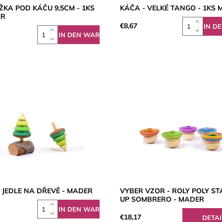
KA POD KÁČU 9,5CM - 1KS
KÁČA - VELKÉ TANGO - 1KS
ER
€8,67
 JEDLE NA DŘEVĚ - MADER
VYBER VZOR - ROLY POLY S
UP SOMBRERO - MADER
€18,17
DETAI