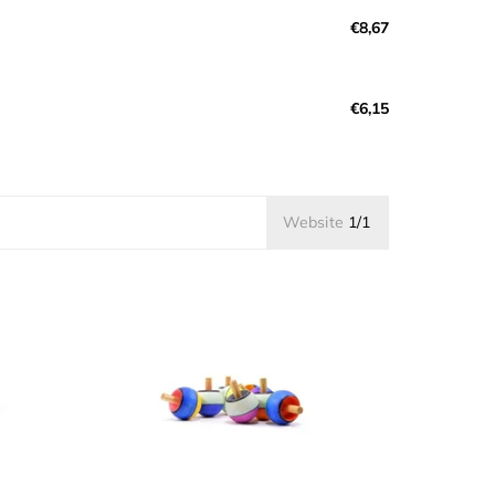
€8,67
€6,15
Website
1/1