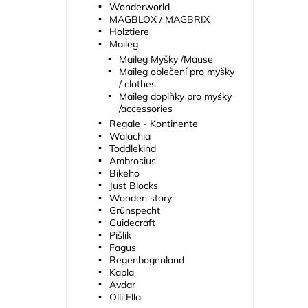
Wonderworld
MAGBLOX / MAGBRIX
Holztiere
Maileg
Maileg Myšky /Mause
Maileg oblečení pro myšky
/ clothes
Maileg doplňky pro myšky
/accessories
Regale - Kontinente
Walachia
Toddlekind
Ambrosius
Bikeho
Just Blocks
Wooden story
Grünspecht
Guidecraft
Pišlik
Fagus
Regenbogenland
Kapla
Avdar
Olli Ella