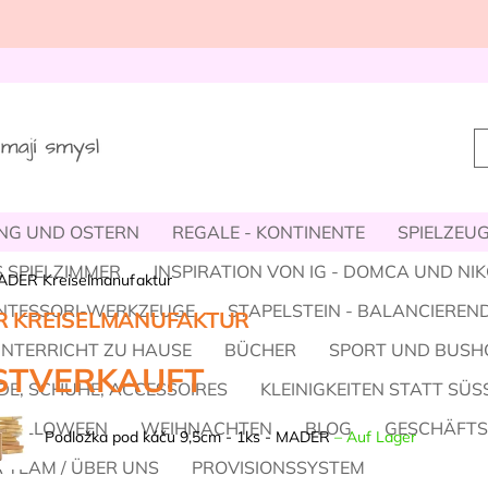
NG UND OSTERN
REGALE - KONTINENTE
SPIELZEUG,
 SPIELZIMMER
INSPIRATION VON IG - DOMCA UND NI
DER Kreiselmanufaktur
NTESSORI-WERKZEUGE
STAPELSTEIN - BALANCIEREND
 KREISELMANUFAKTUR
UNTERRICHT ZU HAUSE
BÜCHER
SPORT UND BUSH
STVERKAUFT
E, SCHUHE, ACCESSOIRES
KLEINIGKEITEN STATT SÜS
HALLOWEEN
WEIHNACHTEN
BLOG
GESCHÄFT
Podložka pod káču 9,5cm - 1ks - MADER
–
Auf Lager
 TEAM / ÜBER UNS
PROVISIONSSYSTEM