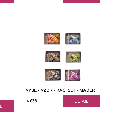
-
VYBER VZOR - KÁČI SET - MADER
€33
DETAIL
ab
L