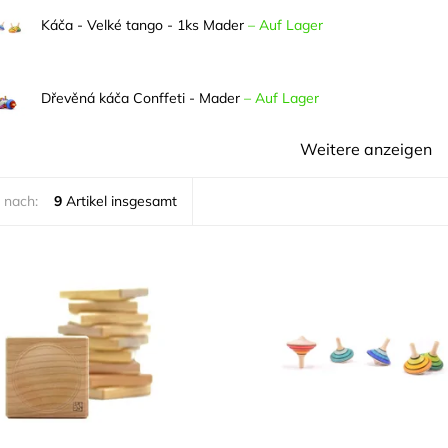
Káča - Velké tango - 1ks Mader
–
Auf Lager
Dřevěná káča Conffeti - Mader
–
Auf Lager
Weitere anzeigen
 nach:
9
Artikel insgesamt