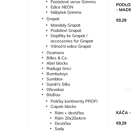
Pastelové verze Grimms
PODLOŽ
Edice NEON
- MAD
Nábytek Grimms
Grapat
€9,29
Mandaly Grapat
Podobné Grapat
Doplňky ke Grapat /
accessories for Grapat
Vánoční edice Grapat
Ocamora
Billes & Co.
Abel blocks
Raduga Grez
Bumbutoys
Sumblox
Sarah's Silks
Dřevokaz
BioBoo
Poličky kontinenty PROFI
Capsle blocks
KÁČA -
Rám + destička
Rám 20x20x4cm
€9,29
Destička
Sady