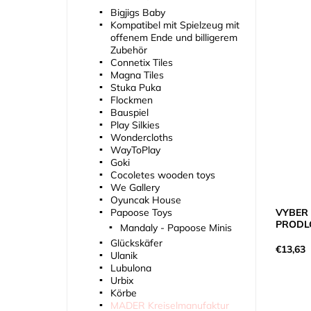
Bigjigs Baby
Kompatibel mit Spielzeug mit
offenem Ende und billigerem
Zubehör
Connetix Tiles
Magna Tiles
Stuka Puka
Flockmen
Bauspiel
Play Silkies
Wondercloths
WayToPlay
Goki
Cocoletes wooden toys
We Gallery
Oyuncak House
VYBER
Papoose Toys
PRODL
Mandaly - Papoose Minis
Glückskäfer
€13,63
Ulanik
Lubulona
Urbix
Körbe
MADER Kreiselmanufaktur