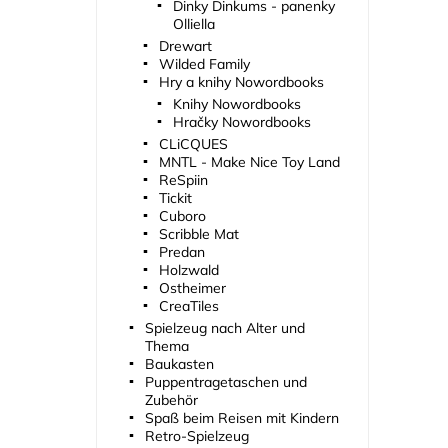
Dinky Dinkums - panenky
Olliella
Drewart
Wilded Family
Hry a knihy Nowordbooks
Knihy Nowordbooks
Hračky Nowordbooks
CLiCQUES
MNTL - Make Nice Toy Land
ReSpiin
Tickit
Cuboro
Scribble Mat
Predan
Holzwald
Ostheimer
CreaTiles
Spielzeug nach Alter und
Thema
Baukasten
Puppentragetaschen und
Zubehör
Spaß beim Reisen mit Kindern
Retro-Spielzeug