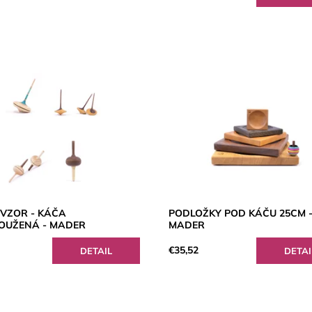
 VZOR - KÁČA
PODLOŽKY POD KÁČU 25CM 
OUŽENÁ - MADER
MADER
€35,52
DETAIL
DETAI