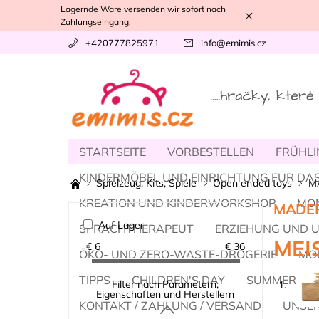
Lagernde Ware versenden wir sofort nach
Zahlungseingang.
+420777825971
info
@
emimis.cz
STARTSEITE
VORBESTELLEN
FRÜHLI
KINDERMÖBEL UND EINRICHTUNG FÜR DAS
Spielzeug, Kits, Spiele
Open ended toys
MA
KREATION UND KINDERWORKSHOP
MO
MADER
Auf Lager
SPRACHTHERAPEUT
ERZIEHUNG UND 
MEI
€
6
€
36
ÖKO- UND ZERO-WASTE-DROGERIE
MOD
TIPPS
CHILDREN'S DAY
SUMMER
Filter nach Parametern,
1.
Eigenschaften und Herstellern
KONTAKT / ZAHLUNG / VERSAND
UNSER