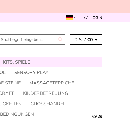
LOGIN
0 St /
€0
 KITS, SPIELE
KOL
SENSORY PLAY
E STEINE
MASSAGETEPPICHE
CRAFT
KINDERBETREUUNG
SIGKEITEN
GROSSHANDEL
SBEDINGUNGEN
€9,29