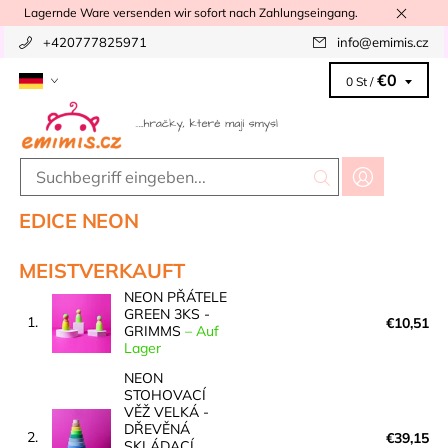
Lagernde Ware versenden wir sofort nach Zahlungseingang.
+420777825971
info
@
emimis.cz
€0
0 St /
EDICE NEON
MEISTVERKAUFT
NEON PŘÁTELE
GREEN 3KS -
1.
€10,51
GRIMMS
–
Auf
Lager
NEON
STOHOVACÍ
VĚŽ VELKÁ -
DŘEVĚNÁ
2.
€39,15
SKLÁDACÍ