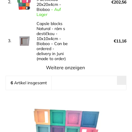
2.
€202,56
20x20x4cm -
Bioboo
–
Auf
Lager
Capsle blocks
Natural - rám s
destičkou -
10x10x4cm -
3.
€11,16
Bioboo
–
Can be
ordered -
delivery in Juni
(made to order)
Weitere anzeigen
6
Artikel insgesamt