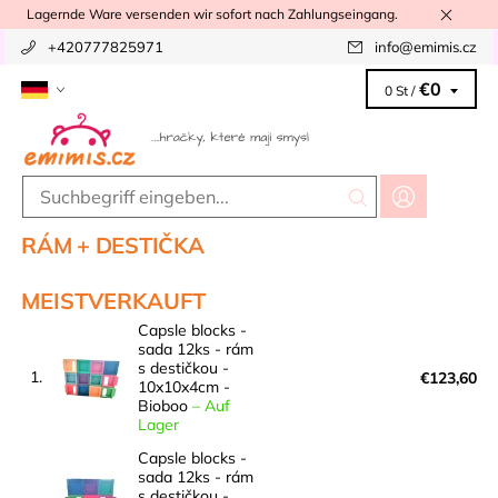
Lagernde Ware versenden wir sofort nach Zahlungseingang.
+420777825971
info
@
emimis.cz
€0
0 St /
RÁM + DESTIČKA
MEISTVERKAUFT
Capsle blocks -
sada 12ks - rám
s destičkou -
1.
€123,60
10x10x4cm -
Bioboo
–
Auf
Lager
Capsle blocks -
sada 12ks - rám
s destičkou -