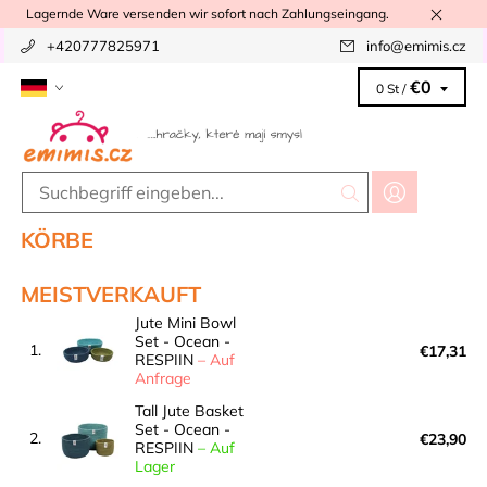
Lagernde Ware versenden wir sofort nach Zahlungseingang.
+420777825971
info
@
emimis.cz
€0
0 St /
KÖRBE
MEISTVERKAUFT
Jute Mini Bowl
Set - Ocean -
1.
€17,31
RESPIIN
–
Auf
Anfrage
Tall Jute Basket
Set - Ocean -
2.
€23,90
RESPIIN
–
Auf
Lager