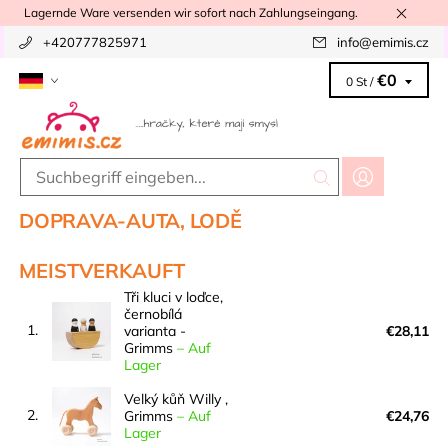
Lagernde Ware versenden wir sofort nach Zahlungseingang.
+420777825971
info
@
emimis.cz
€0
0 St /
DOPRAVA-AUTA, LODĚ
MEISTVERKAUFT
Tři kluci v loďce,
černobílá
1.
varianta -
€28,11
Grimms
–
Auf
Lager
Velký kůň Willy ,
2.
Grimms
–
Auf
€24,76
Lager