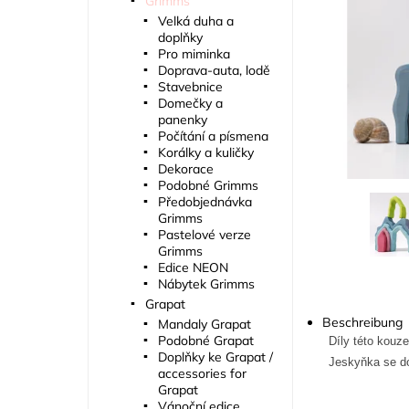
Grimms
Velká duha a
doplňky
Pro miminka
Doprava-auta, lodě
Stavebnice
Domečky a
panenky
Počítání a písmena
Korálky a kuličky
Dekorace
Podobné Grimms
Předobjednávka
Grimms
Pastelové verze
Grimms
Edice NEON
Nábytek Grimms
Grapat
Beschreibung
Mandaly Grapat
Podobné Grapat
Díly této kouz
Doplňky ke Grapat /
Jeskyňka se do
accessories for
Grapat
Vánoční edice