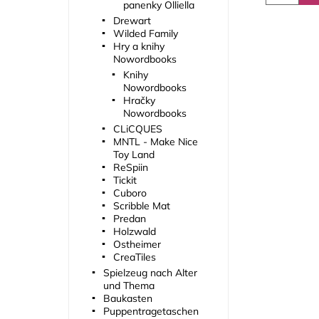
panenky Olliella
Drewart
Wilded Family
Hry a knihy
Nowordbooks
Knihy
Nowordbooks
Hračky
Nowordbooks
CLiCQUES
MNTL - Make Nice
Toy Land
ReSpiin
Tickit
Cuboro
Scribble Mat
Predan
Holzwald
Ostheimer
CreaTiles
Spielzeug nach Alter
und Thema
Baukasten
Puppentragetaschen