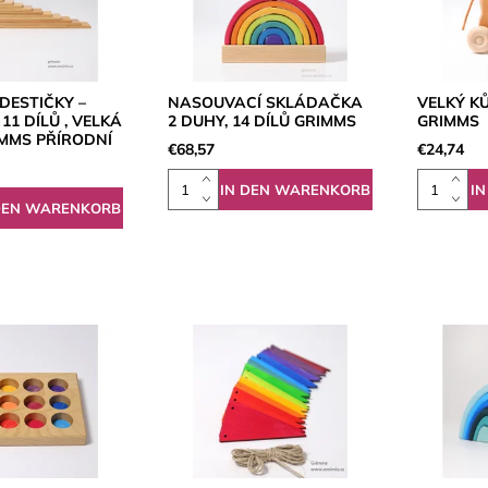
DESTIČKY –
NASOUVACÍ SKLÁDAČKA
VELKÝ KŮ
11 DÍLŮ , VELKÁ
2 DUHY, 14 DÍLŮ GRIMMS
GRIMMS
MMS PŘÍRODNÍ
€68,57
€24,74