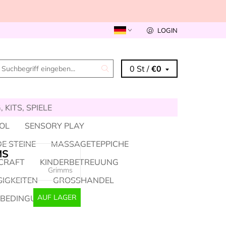
LOGIN
0 St /
€0
 KITS, SPIELE
KOL
SENSORY PLAY
E STEINE
MASSAGETEPPICHE
MS
CRAFT
KINDERBETREUUNG
Grimms
SIGKEITEN
GROSSHANDEL
AUF LAGER
SBEDINGUNGEN