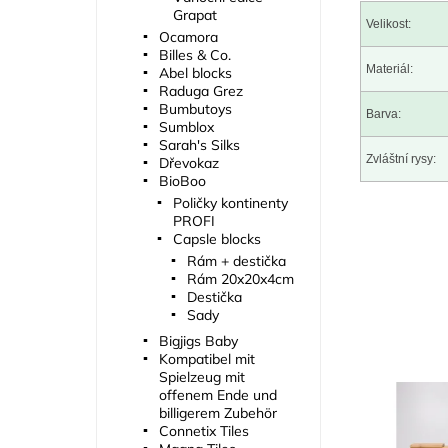
Grapat
Velikost:
Ocamora
Billes & Co.
Materiál:
Abel blocks
Raduga Grez
Bumbutoys
Barva:
Sumblox
Sarah's Silks
Zvláštní rysy:
Dřevokaz
BioBoo
Poličky kontinenty
PROFI
Capsle blocks
Rám + destička
Rám 20x20x4cm
Destička
Sady
Bigjigs Baby
Kompatibel mit
Spielzeug mit
offenem Ende und
billigerem Zubehör
Connetix Tiles