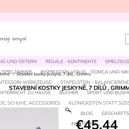
NG UND OSTERN
REGALE - KONTINENTE
SPIELZEUG,
 SPIELZIMMER
INSPIRATION VON IG - DOMCA UND NI
rimms
Stavební kostky jeskyně, 7 dílů , Grimms
NTESSORI-WERKZEUGE
STAPELSTEIN - BALANCIEREND
STAVEBNÍ KOSTKY JESKYNĚ, 7 DÍLŮ , GRIM
UNTERRICHT ZU HAUSE
BÜCHER
SPORT UND BUSH
E, SCHUHE, ACCESSOIRES
KLEINIGKEITEN STATT SÜS
HALLOWEEN
WEIHNACHTEN
BLOG
GESCHÄFT
€45,44
 TEAM / ÜBER UNS
PROVISIONSSYSTEM