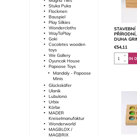
Magna Tiles
Stuka Puka
Flockmen
Bauspiel
Play Silkies
Wondercloths
STAVEBNÍ 
WayToPlay
PŘÍRODNÍ, 
Goki
DUHA GRI
Cocoletes wooden
€54,11
toys
We Gallery
Oyuncak House
Papoose Toys
Mandaly - Papoose
Minis
Glückskäfer
Ulanik
Lubulona
Urbix
Körbe
MADER
Kreiselmanufaktur
Wonderworld
MAGBLOX /
MAGBRIX