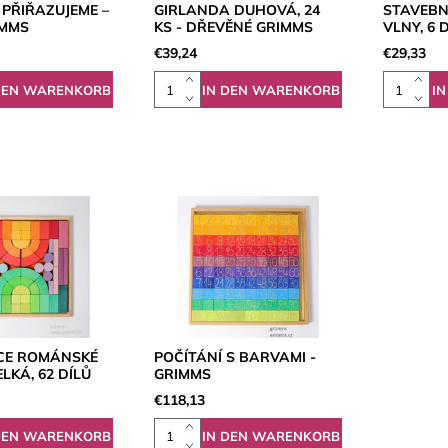
 PŘIŘAZUJEME –
GIRLANDA DUHOVÁ, 24
STAVEBN
IMMS
KS - DŘEVĚNÉ GRIMMS
VLNY, 6 
€39,24
€29,33
CE ROMÁNSKÉ
POČÍTÁNÍ S BARVAMI -
LKÁ, 62 DÍLŮ
GRIMMS
€118,13