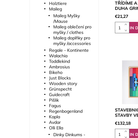
TŘÍDÍME A
Holztiere
DUHA GR
Maileg
Maileg Myšky
€21,27
/Mause
Maileg oblečení pro
myšky / clothes
Maileg doplňky pro
myšky /accessories
Regale - Kontinente
Walachia
Toddlekind
Ambrosius
Bikeho
Just Blocks
Wooden story
Grünspecht
Guidecraft
Pišlik
Fagus
STAVEBNI
Regenbogenland
STAVBY VE
Kapla
Avdar
€132,18
Olli Ella
Dinky Dinkums -