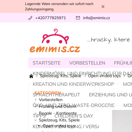
Lagernde Ware versenden wir sofort nach
Zahlungseingang.
+420777825971
info
@
emimis.cz
STARTSEITE
VORBESTELLEN
FRÜHLI
KINDERMÖBEL UND EINRICHTUNG FÜR DAS
Spielzeug, Kits, Spiele
Open ended toys
G
KREATION UND KINDERWORKSHOP
MO
KATEGORIEN
SPRACHTHERAPEUT
ERZIEHUNG UND 
Vorbestellen
ÖKO- UND ZERO-WASTE-DROGERIE
MOD
Frühling und Ostern
Regale - Kontinente
TIPPS
CHILDREN'S DAY
SUMMER
Spielzeug, Kits, Spiele
Open ended toys
KONTAKT / ZAHLUNG / VERSAND
UNSER