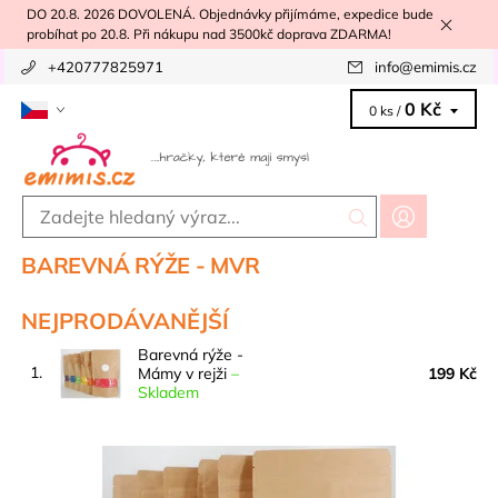
DO 20.8. 2026 DOVOLENÁ. Objednávky přijímáme, expedice bude
probíhat po 20.8. Při nákupu nad 3500kč doprava ZDARMA!
+420777825971
info
@
emimis.cz
0 Kč
0 ks /
BAREVNÁ RÝŽE - MVR
NEJPRODÁVANĚJŠÍ
Barevná rýže -
1.
Mámy v rejži
–
199 Kč
Skladem