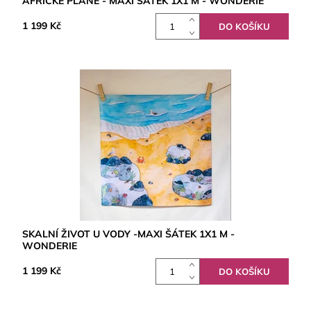
AFRICKÉ PLÁNĚ - MAXI ŠÁTEK 1X1 M - WONDERIE
1 199 Kč
SKALNÍ ŽIVOT U VODY -MAXI ŠÁTEK 1X1 M -
WONDERIE
1 199 Kč