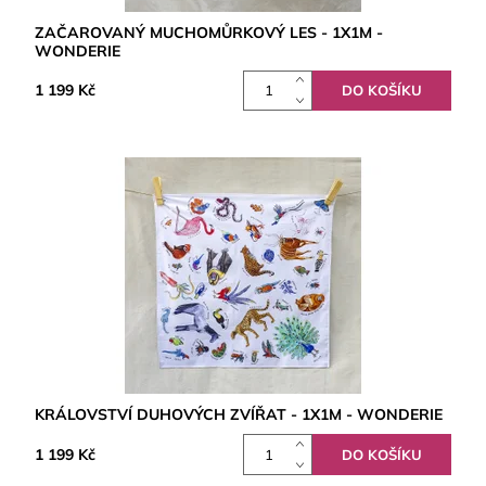
ZAČAROVANÝ MUCHOMŮRKOVÝ LES - 1X1M -
WONDERIE
1 199 Kč
KRÁLOVSTVÍ DUHOVÝCH ZVÍŘAT - 1X1M - WONDERIE
1 199 Kč