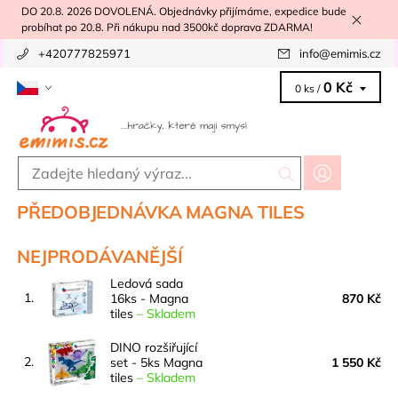
DO 20.8. 2026 DOVOLENÁ. Objednávky přijímáme, expedice bude
probíhat po 20.8. Při nákupu nad 3500kč doprava ZDARMA!
+420777825971
info
@
emimis.cz
0 Kč
0 ks /
PŘEDOBJEDNÁVKA MAGNA TILES
NEJPRODÁVANĚJŠÍ
Ledová sada
1.
16ks - Magna
870 Kč
tiles
–
Skladem
DINO rozšiřující
2.
set - 5ks Magna
1 550 Kč
tiles
–
Skladem