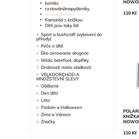
NOWO
komiks
cestování/mapy/deníky
110 Kč
Nowordbooks
Kamarád s knížkou
Děti jsou taky lidi
Sport a bushcraft (vybavení do
přírody)
Péče o dítě
Eko-zerowaste drogerie
Móda, barefoot, doplňky
Drobnosti místo sladkostí
VELKOOBCHOD A
MNOŽSTEVNÍ SLEVY
Oblíbené
Den dětí
Léto
Podzim a Halloween
POLÁR
Zima a Vánoce
KNÍŽKA
NOWO
Značky
110 Kč