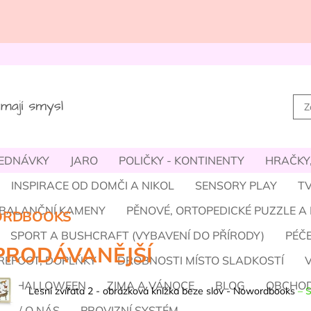
JEDNÁVKY
JARO
POLIČKY - KONTINENTY
HRAČKY,
INSPIRACE OD DOMČI A NIKOL
SENSORY PLAY
TV
- BALANČNÍ KAMENY
PĚNOVÉ, ORTOPEDICKÉ PUZZLE A
RDBOOKS
SPORT A BUSHCRAFT (VYBAVENÍ DO PŘÍRODY)
PÉČE
PRODÁVANĚJŠÍ
REFOOT, DOPLŇKY
DROBNOSTI MÍSTO SLADKOSTÍ
M A HALLOWEEN
ZIMA A VÁNOCE
BLOG
OBCHOD
Lesní zvířata 2 - obrázková knížka beze slov - Nowordbooks
–
S
ÝM / O NÁS
PROVIZNÍ SYSTÉM