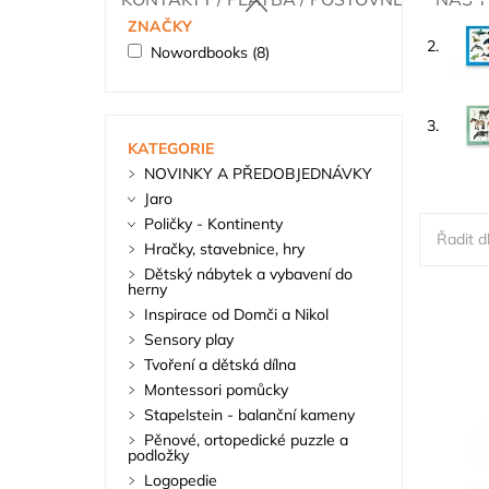
ZNAČKY
2.
Nowordbooks
(8)
3.
KATEGORIE
NOVINKY A PŘEDOBJEDNÁVKY
Jaro
Poličky - Kontinenty
Řadit dl
Hračky, stavebnice, hry
Dětský nábytek a vybavení do
herny
Inspirace od Domči a Nikol
Sensory play
Tvoření a dětská dílna
Montessori pomůcky
Stapelstein - balanční kameny
Pěnové, ortopedické puzzle a
podložky
Logopedie