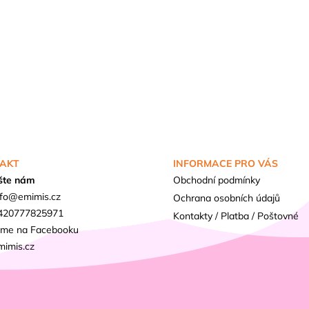
AKT
INFORMACE PRO VÁS
šte nám
Obchodní podmínky
fo
@
emimis.cz
Ochrana osobních údajů
420777825971
Kontakty / Platba / Poštovné
sme na Facebooku
mimis.cz