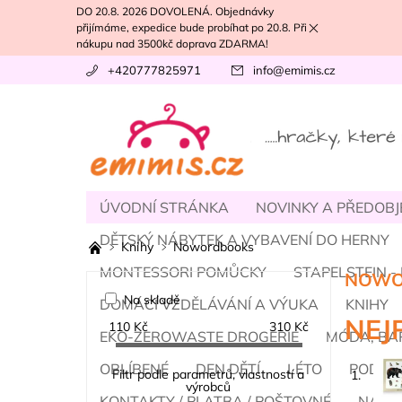
DO 20.8. 2026 DOVOLENÁ. Objednávky
přijímáme, expedice bude probíhat po 20.8. Při
nákupu nad 3500kč doprava ZDARMA!
+420777825971
info
@
emimis.cz
ÚVODNÍ STRÁNKA
NOVINKY A PŘEDOB
DĚTSKÝ NÁBYTEK A VYBAVENÍ DO HERNY
Knihy
Nowordbooks
MONTESSORI POMŮCKY
STAPELSTEIN 
NOWO
Na skladě
DOMÁCÍ VZDĚLÁVÁNÍ A VÝUKA
KNIHY
NEJ
110
Kč
310
Kč
EKO-ZEROWASTE DROGERIE
MÓDA, BA
OBLÍBENÉ
DEN DĚTÍ
LÉTO
PODZI
Filtr podle parametrů, vlastností a
1.
výrobců
KONTAKTY / PLATBA / POŠTOVNÉ
NÁŠ T