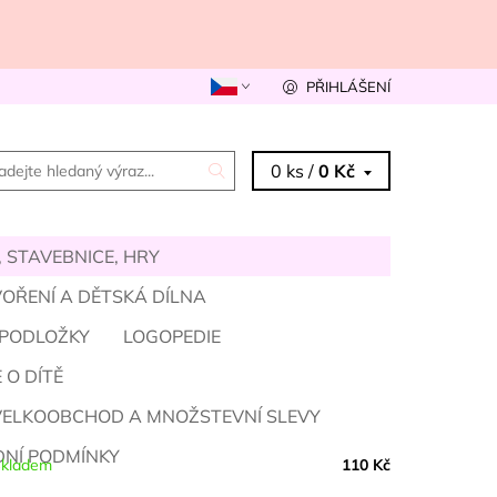
PŘIHLÁŠENÍ
0 ks /
0 Kč
 STAVEBNICE, HRY
OŘENÍ A DĚTSKÁ DÍLNA
 PODLOŽKY
LOGOPEDIE
 O DÍTĚ
VELKOOBCHOD A MNOŽSTEVNÍ SLEVY
NÍ PODMÍNKY
kladem
110 Kč