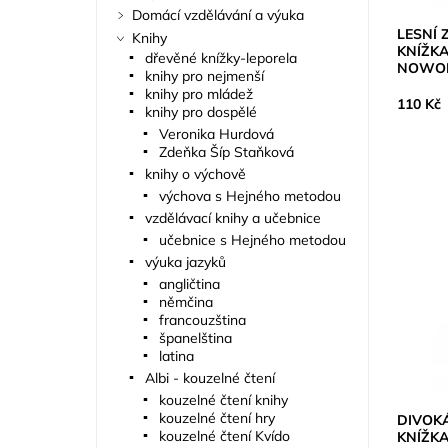
Domácí vzdělávání a výuka
LESNÍ 
Knihy
KNÍŽKA
dřevěné knížky-leporela
NOWO
knihy pro nejmenší
knihy pro mládež
110 Kč
knihy pro dospělé
Veronika Hurdová
Zdeňka Šíp Staňková
knihy o výchově
výchova s Hejného metodou
vzdělávací knihy a učebnice
učebnice s Hejného metodou
výuka jazyků
angličtina
němčina
francouzština
španelština
latina
Albi - kouzelné čtení
kouzelné čtení knihy
kouzelné čtení hry
DIVOK
kouzelné čtení Kvído
KNÍŽKA