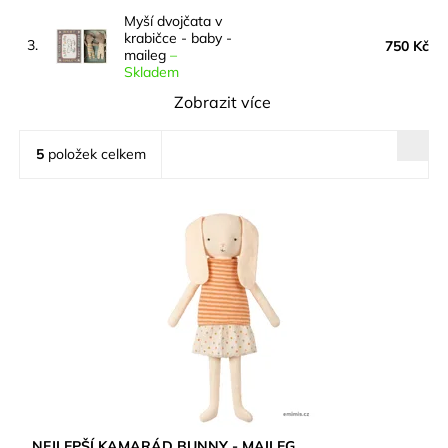
Myší dvojčata v
krabičce - baby -
3.
750 Kč
maileg
–
Skladem
Zobrazit více
5
položek celkem
NEJLEPŠÍ KAMARÁD BUNNY - MAILEG