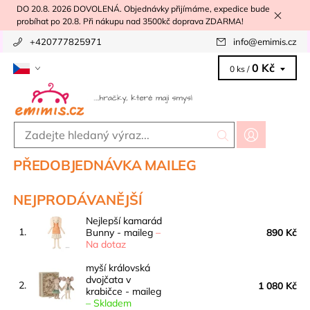
DO 20.8. 2026 DOVOLENÁ. Objednávky přijímáme, expedice bude
probíhat po 20.8. Při nákupu nad 3500kč doprava ZDARMA!
+420777825971
info
@
emimis.cz
0 Kč
0 ks /
PŘEDOBJEDNÁVKA MAILEG
NEJPRODÁVANĚJŠÍ
Nejlepší kamarád
1.
Bunny - maileg
–
890 Kč
Na dotaz
myší královská
dvojčata v
2.
1 080 Kč
krabičce - maileg
–
Skladem