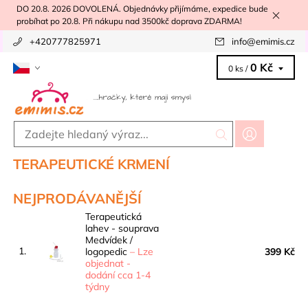
DO 20.8. 2026 DOVOLENÁ. Objednávky přijímáme, expedice bude
probíhat po 20.8. Při nákupu nad 3500kč doprava ZDARMA!
+420777825971
info
@
emimis.cz
0 Kč
0 ks /
TERAPEUTICKÉ KRMENÍ
NEJPRODÁVANĚJŠÍ
Terapeutická
lahev - souprava
Medvídek /
1.
logopedic
–
Lze
399 Kč
objednat -
dodání cca 1-4
týdny