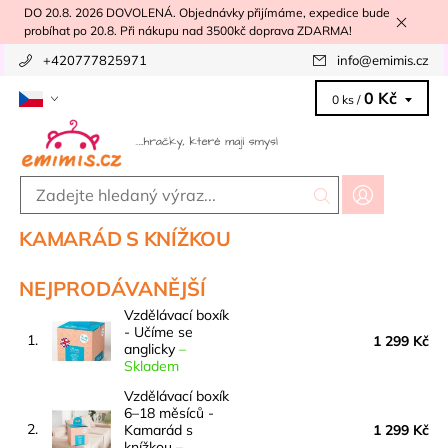
DO 20.8. 2026 DOVOLENÁ. Objednávky přijímáme, expedice bude
probíhat po 20.8. Při nákupu nad 3500kč doprava ZDARMA!
+420777825971
info
@
emimis.cz
0 Kč
0 ks /
KAMARÁD S KNÍŽKOU
NEJPRODÁVANĚJŠÍ
Vzdělávací boxík
- Učíme se
1.
1 299 Kč
anglicky
–
Skladem
Vzdělávací boxík
6–18 měsíců -
2.
Kamarád s
1 299 Kč
knížkou
–