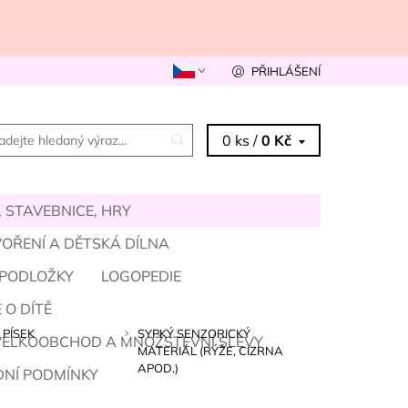
PŘIHLÁŠENÍ
0 ks /
0 Kč
 STAVEBNICE, HRY
OŘENÍ A DĚTSKÁ DÍLNA
 PODLOŽKY
LOGOPEDIE
 O DÍTĚ
 PÍSEK
SYPKÝ SENZORICKÝ
VELKOOBCHOD A MNOŽSTEVNÍ SLEVY
MATERIÁL (RÝŽE, CIZRNA
APOD.)
NÍ PODMÍNKY