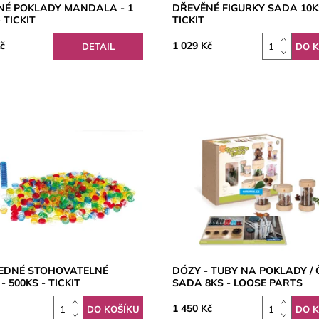
NÉ POKLADY MANDALA - 1
DŘEVĚNÉ FIGURKY SADA 10K
 TICKIT
TICKIT
č
1 029 Kč
DETAIL
EDNÉ STOHOVATELNÉ
DÓZY - TUBY NA POKLADY / Č
- 500KS - TICKIT
SADA 8KS - LOOSE PARTS
1 450 Kč