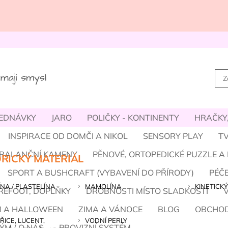
JEDNÁVKY
JARO
POLIČKY - KONTINENTY
HRAČKY,
INSPIRACE OD DOMČI A NIKOL
SENSORY PLAY
TV
- BALANČNÍ KAMENY
PĚNOVÉ, ORTOPEDICKÉ PUZZLE A
RICKÝ MATERIÁL
SPORT A BUSHCRAFT (VYBAVENÍ DO PŘÍRODY)
PÉČE
NA / PLASTELÍNA
MAMOLÍNA
KINETICKÝ
REFOOT, DOPLŇKY
DROBNOSTI MÍSTO SLADKOSTÍ
M A HALLOWEEN
ZIMA A VÁNOCE
BLOG
OBCHOD
ŘICE, LUCENT,
VODNÍ PERLY
ÝM / O NÁS
PROVIZNÍ SYSTÉM