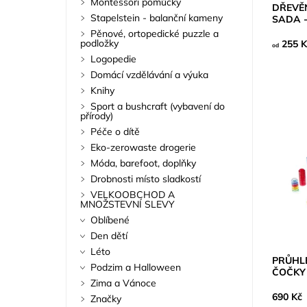
Montessori pomůcky
DŘEVĚ
Stapelstein - balanční kameny
SADA -
Pěnové, ortopedické puzzle a
podložky
255 K
od
Logopedie
Domácí vzdělávání a výuka
Knihy
Sport a bushcraft (vybavení do
přírody)
Péče o dítě
Eko-zerowaste drogerie
Móda, barefoot, doplňky
Drobnosti místo sladkostí
VELKOOBCHOD A
MNOŽSTEVNÍ SLEVY
Oblíbené
Den dětí
Léto
PRŮHL
Podzim a Halloween
ČOČKY 
Zima a Vánoce
690 Kč
Značky