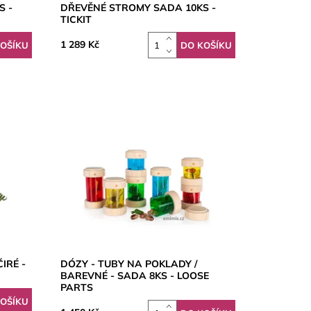
S -
DŘEVĚNÉ STROMY SADA 10KS -
TICKIT
1 289 Kč
IRÉ -
DÓZY - TUBY NA POKLADY /
BAREVNÉ - SADA 8KS - LOOSE
PARTS