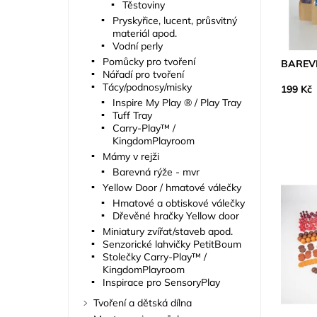
Těstoviny
Pryskyřice, lucent, průsvitný
materiál apod.
Vodní perly
Pomůcky pro tvoření
BAREVN
Nářadí pro tvoření
Tácy/podnosy/misky
199 Kč
Inspire My Play ® / Play Tray
Tuff Tray
Carry-Play™ /
KingdomPlayroom
Mámy v rejži
Barevná rýže - mvr
Yellow Door / hmatové válečky
Hmatové a obtiskové válečky
Dřevěné hračky Yellow door
Miniatury zvířat/staveb apod.
Senzorické lahvičky PetitBoum
Stolečky Carry-Play™ /
KingdomPlayroom
Inspirace pro SensoryPlay
Tvoření a dětská dílna