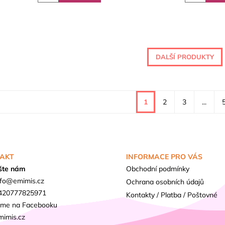
DALŠÍ PRODUKTY
1
2
3
...
AKT
INFORMACE PRO VÁS
šte nám
Obchodní podmínky
fo
@
emimis.cz
Ochrana osobních údajů
420777825971
Kontakty / Platba / Poštovné
sme na Facebooku
mimis.cz