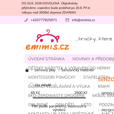
DO 20.8. 2026 DOVOLENÁ. Objednávky
přijímáme, expedice bude probíhat po 20.8. Při
nákupu nad 3500kč doprava ZDARMA!
+420777825971
info
@
emimis.cz
ÚVODNÍ STRÁNKA
NOVINKY A PŘEDOB
DĚTSKÝ NÁBYTEK A VYBAVENÍ DO HERNY
Sensory play
Senzorický materiál
MONTESSORI POMŮCKY
STAPELSTEIN 
SENZO
Na skladě
DOMÁCÍ VZDĚLÁVÁNÍ A VÝUKA
KNIHY
65
Kč
2500
Kč
MODELÍ
EKO-ZEROWASTE DROGERIE
MÓDA, BA
OBLÍBENÉ
DEN DĚTÍ
LÉTO
PODZI
Filtr podle parametrů, vlastností a
výrobců
PRYSKY
KONTAKTY / PLATBA / POŠTOVNÉ
NÁŠ T