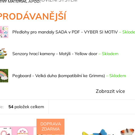
TNÝ MATERIÁL APOD.
PRODÁVANĚJŠÍ
Předlohy pro mandaly SADA v PDF - VYBER SI MOTIV
–
Sklad
Senzory hrací kameny - Motýli - Yellow door
–
Skladem
Pegboard - Velká duha (kompatibilní ke Grimms)
–
Skladem
Zobrazit více
e:
54
položek celkem
DOPRAVA
ZDARMA