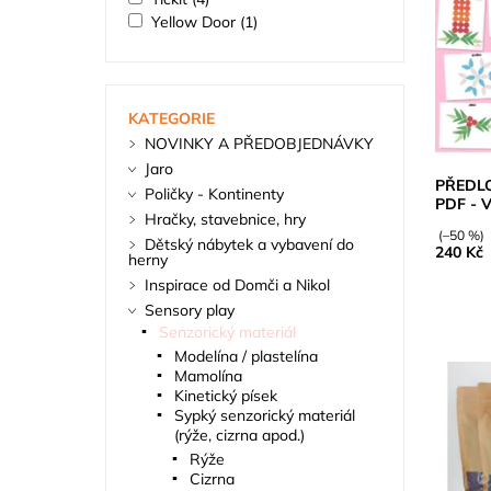
Yellow Door
(1)
KATEGORIE
NOVINKY A PŘEDOBJEDNÁVKY
Jaro
PŘEDL
Poličky - Kontinenty
PDF - 
Hračky, stavebnice, hry
(–50 %)
Dětský nábytek a vybavení do
240 Kč
herny
Inspirace od Domči a Nikol
Sensory play
Senzorický materiál
Modelína / plastelína
Mamolína
Kinetický písek
Sypký senzorický materiál
(rýže, cizrna apod.)
Rýže
Cizrna