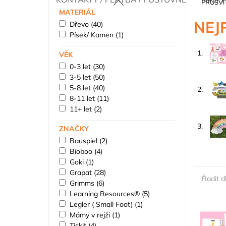
PRŮSVI
MATERIÁL
NEJ
Dřevo
(40)
Písek/ Kamen
(1)
1.
VĚK
0-3 let
(30)
3-5 let
(50)
5-8 let
(40)
2.
8-11 let
(11)
11+ let
(2)
3.
ZNAČKY
Bauspiel
(2)
Bioboo
(4)
Goki
(1)
Grapat
(28)
Řadit dl
Grimms
(6)
Learning Resources®
(5)
Legler ( Small Foot)
(1)
Mámy v rejži
(1)
Tickit
(4)