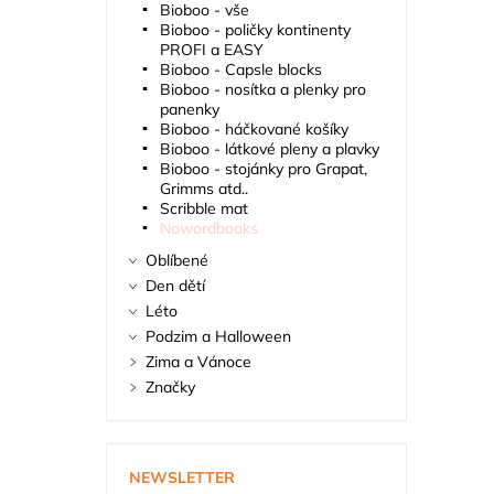
Bioboo - vše
Bioboo - poličky kontinenty
PROFI a EASY
Bioboo - Capsle blocks
Bioboo - nosítka a plenky pro
panenky
Bioboo - háčkované košíky
Bioboo - látkové pleny a plavky
Bioboo - stojánky pro Grapat,
Grimms atd..
Scribble mat
Nowordbooks
Oblíbené
Den dětí
Léto
Podzim a Halloween
Zima a Vánoce
Značky
NEWSLETTER