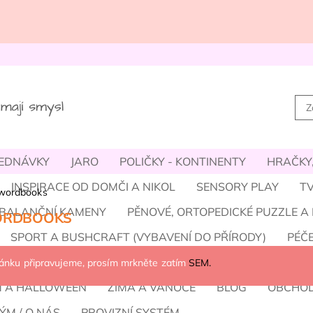
JEDNÁVKY
JARO
POLIČKY - KONTINENTY
HRAČKY,
INSPIRACE OD DOMČI A NIKOL
SENSORY PLAY
TV
wordbooks
- BALANČNÍ KAMENY
PĚNOVÉ, ORTOPEDICKÉ PUZZLE A
RDBOOKS
SPORT A BUSHCRAFT (VYBAVENÍ DO PŘÍRODY)
PÉČE
REFOOT, DOPLŇKY
DROBNOSTI MÍSTO SLADKOSTÍ
ránku připravujeme, prosím mrkněte zatím
SEM.
M A HALLOWEEN
ZIMA A VÁNOCE
BLOG
OBCHOD
ÝM / O NÁS
PROVIZNÍ SYSTÉM