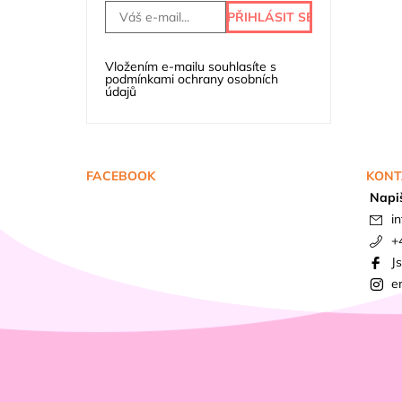
Vložením e-mailu souhlasíte s
podmínkami ochrany osobních
údajů
FACEBOOK
KONT
Napi
in
+
J
e