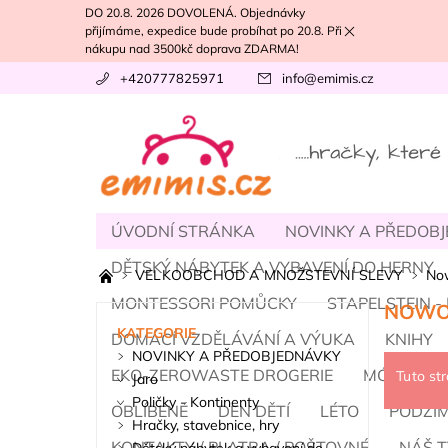
DO 20.8. 2026 DOVOLENÁ. Objednávky
přijímáme, expedice bude probíhat po 20.8. Při
nákupu nad 3500kč doprava ZDARMA!
+420777825971
info
@
emimis.cz
ÚVODNÍ STRÁNKA
NOVINKY A PŘEDOB
DĚTSKÝ NÁBYTEK A VYBAVENÍ DO HERNY
VELKOOBCHOD A MNOŽSTEVNÍ SLEVY
No
MONTESSORI POMŮCKY
STAPELSTEIN 
NOWO
KATEGORIE
DOMÁCÍ VZDĚLÁVÁNÍ A VÝUKA
KNIHY
NOVINKY A PŘEDOBJEDNÁVKY
EKO-ZEROWASTE DROGERIE
MÓDA, BA
Tuto st
Jaro
Poličky - Kontinenty
OBLÍBENÉ
DEN DĚTÍ
LÉTO
PODZI
Hračky, stavebnice, hry
KONTAKTY / PLATBA / POŠTOVNÉ
NÁŠ T