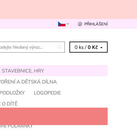
PŘIHLÁŠENÍ
0 ks /
0 Kč
 STAVEBNICE, HRY
OŘENÍ A DĚTSKÁ DÍLNA
 PODLOŽKY
LOGOPEDIE
 O DÍTĚ
VELKOOBCHOD A MNOŽSTEVNÍ SLEVY
NÍ PODMÍNKY