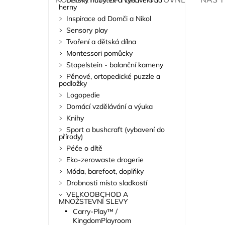
Dětský nábytek a vybavení do
herny
Inspirace od Domči a Nikol
Sensory play
Tvoření a dětská dílna
Montessori pomůcky
Stapelstein - balanční kameny
Pěnové, ortopedické puzzle a
podložky
Logopedie
Domácí vzdělávání a výuka
Knihy
Sport a bushcraft (vybavení do
přírody)
Péče o dítě
Eko-zerowaste drogerie
Móda, barefoot, doplňky
Drobnosti místo sladkostí
VELKOOBCHOD A
MNOŽSTEVNÍ SLEVY
Carry-Play™ /
KingdomPlayroom