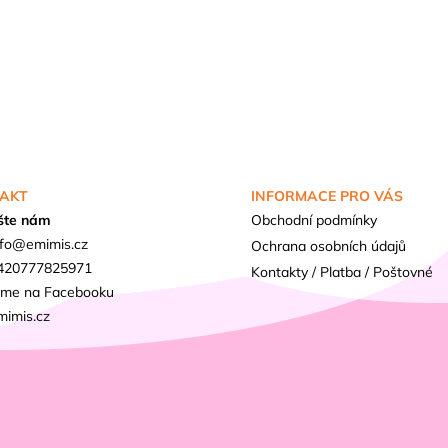
AKT
INFORMACE PRO VÁS
šte nám
Obchodní podmínky
fo
@
emimis.cz
Ochrana osobních údajů
420777825971
Kontakty / Platba / Poštovné
sme na Facebooku
mimis.cz