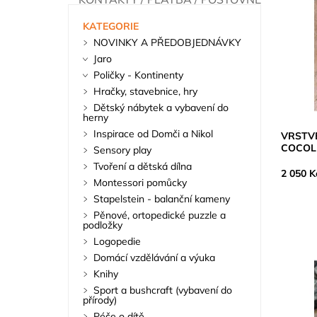
KATEGORIE
NOVINKY A PŘEDOBJEDNÁVKY
Jaro
Poličky - Kontinenty
Hračky, stavebnice, hry
Dětský nábytek a vybavení do
herny
Inspirace od Domči a Nikol
VRSTVE
COCOL
Sensory play
Tvoření a dětská dílna
2 050 K
Montessori pomůcky
Stapelstein - balanční kameny
Pěnové, ortopedické puzzle a
podložky
Logopedie
Domácí vzdělávání a výuka
Knihy
Sport a bushcraft (vybavení do
přírody)
Péče o dítě