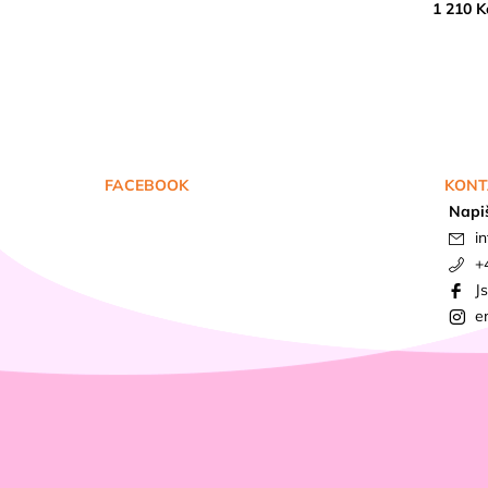
1 210 K
FACEBOOK
KONT
Napi
in
+
J
e