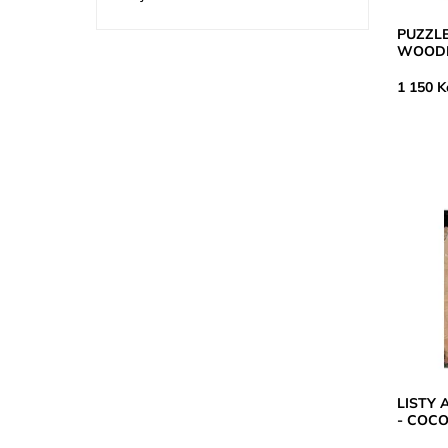
PUZZL
WOODE
1 150 K
LISTY 
- COC