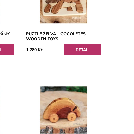
ÁNY -
PUZZLE ŽELVA - COCOLETES
WOODEN TOYS
1 280 Kč
L
DETAIL