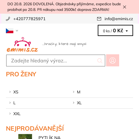
DO 20.8. 2026 DOVOLENÁ. Objednávky přijímáme, expedice bude
probíhat po 20.8. Při nákupu nad 3500kč doprava ZDARMA!
+420777825971
info
@
emimis.cz
0 Kč
0 ks /
PRO ŽENY
XS
M
L
XL
XXL
NEJPRODÁVANĚJŠÍ
PYTLÍK NA