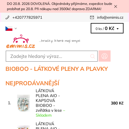
DO 20.8. 2026 DOVOLENÁ. Objednávky přijímáme, expedice bude
probíhat po 20.8. Při nákupu nad 3500kč doprava ZDARMA!
+420777825971
info
@
emimis.cz
0 Kč
0 ks /
BIOBOO - LÁTKOVÉ PLENY A PLAVKY
NEJPRODÁVANĚJŠÍ
LÁTKOVÁ
PLENA AIO -
KAPSOVÁ
1.
380 Kč
BIOBOO -
zvířátka v lese
–
Skladem
LÁTKOVÁ
PLENA AIO -