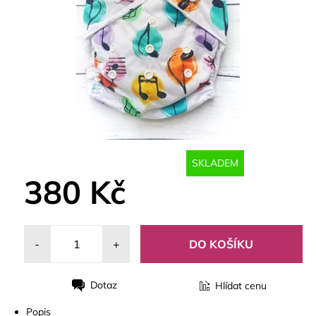
SKLADEM
380 Kč
-
+
Dotaz
Hlídat cenu
Tisk
Popis