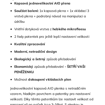
Kapsová jednovelikostní AIO plena
Součást balení:
1x kapsová plena + 1x vkládací 3
vrstvá plena + podrobný návod na manipulaci a
údržbu
Vnitřní dotyková vrstva z
hebkého mikrofleesu
2 řady patentek pro ještě lepší nastavení velikosti
Kvalitní zpracování
Moderní, netradiční design
Ekologický a šetrný
způsob přebalování
Ekonomický
způsob přebalování
- ŠETŘÍ VAŠI
PENĚŽENKU
Možnost
dokoupení vkládacích plen
Jednovelikostní kapsová AIO plenka s netradičním
vzorem, hladkým povrchem a patentky pro nastavení
velikosti. Díky těmto patentkům lze nastavit velikost od
narození až po nočník (cca 3-16kg). S plenkou je