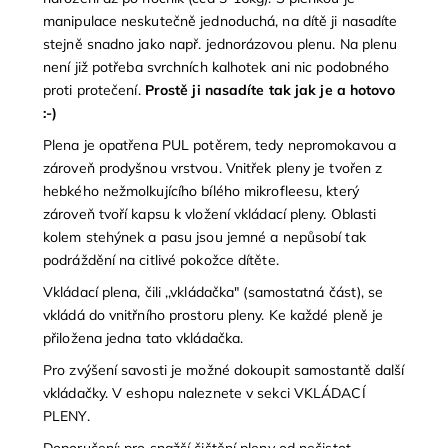
manipulace neskutečně jednoduchá, na dítě ji nasadíte
stejně snadno jako např. jednorázovou plenu. Na plenu
není již potřeba svrchních kalhotek ani nic podobného
proti protečení.
Prostě ji nasadíte tak jak je a hotovo
:-)
Plena je opatřena PUL potěrem, tedy nepromokavou a
zároveň prodyšnou vrstvou. Vnitřek pleny je tvořen z
hebkého nežmolkujícího bílého mikrofleesu, který
zároveň tvoří kapsu k vložení vkládací pleny. Oblasti
kolem stehýnek a pasu jsou jemné a nepůsobí tak
podráždění na citlivé pokožce dítěte.
Vkládací plena, čili ,,vkládačka" (samostatná část), se
vkládá do vnitřního prostoru pleny. Ke každé pleně je
přiložena jedna tato vkládačka.
Pro zvýšení savosti je možné dokoupit samostantě další
vkládačky. V eshopu naleznete v sekci VKLÁDACÍ
PLENY.