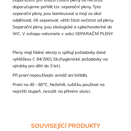
Doporučení: pro snažší čištění pleny od nečistot
doporučujeme pořídit tzv. separační pleny. Tyto
separační pleny jsou bambusové a mají za úkol
oddělovat, čili separovat, větší části nečistot od pleny.
Separační pleny jsou ekologické a splachovatelné do
WC. V eshopu naleznete v sekci SEPARAČNÍ PLENY.
Pleny mají řádné atesty a splňují požadavky dané
vyhláškou č. 84/2001 Sb.(hygienické požadavky na
výrobky pro děti do 3 let).
Při praní nepoužívejte aviváž ani bělidla.
Praní na 40 - 60°C. Nežehlit, sušičku používat na
nejnižší stupeň, nesušit na přímém slunci.
SOUVISEJÍCÍ PRODUKTY