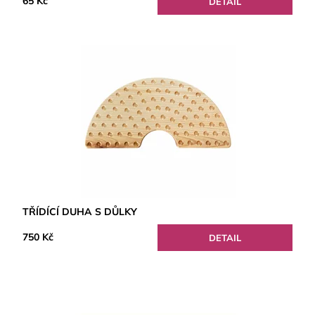
65 Kč
DETAIL
TŘÍDÍCÍ DUHA S DŮLKY
750 Kč
DETAIL