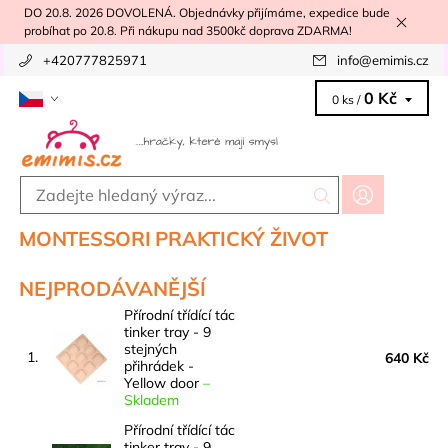
DO 20.8. 2026 DOVOLENÁ. Objednávky přijímáme, expedice bude
probíhat po 20.8. Při nákupu nad 3500kč doprava ZDARMA!
+420777825971
info
@
emimis.cz
0 Kč
0 ks /
MONTESSORI PRAKTICKÝ ŽIVOT
NEJPRODÁVANĚJŠÍ
Přírodní třídící tác
tinker tray - 9
stejných
1.
640 Kč
přihrádek -
Yellow door
–
Skladem
Přírodní třídící tác
tinker tray - 9