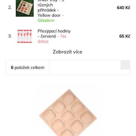
různých
2.
640 Kč
přihrádek -
Yellow door
–
Skladem
Přesýpací hodiny
3.
- červené
–
Na
65 Kč
dotaz
Zobrazit více
6
položek celkem