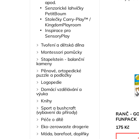
apod.
Senzorické lahvičky
PetitBoum
Stolečky Carry-Play™ /
KingdomPlayroom
Inspirace pro
SensoryPlay
Tvoření a dětská dílna
Montessori pomůcky
Stapelstein - balanční
kameny
Pěnové, ortopedické
puzzle a podložky
Logopedie
Domácí vzdělávání a
výuka
Knihy
Sport a bushcraft
(vybavení do přírody)
RANČ - G
FUNPACK
Péče o dítě
Eko-zerowaste drogerie
175 Kč
Móda, barefoot, doplňky