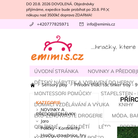
DO 20.8. 2026 DOVOLENÁ. Objednávky
přijímáme, expedice bude probíhat po 20.8. Při
nákupu nad 3500kč doprava ZDARMA!
+420777825971
info
@
emimis.cz
ÚVODNÍ STRÁNKA
NOVINKY A PŘEDOB
DĚTSKÝ NÁBYTEK A VYBAVENÍ DO HERNY
Sensory play
Přírodní třídící tác tinker tray 
MONTESSORI POMŮCKY
STAPELSTEIN 
PŘÍRO
KATEGORIE
DOMÁCÍ VZDĚLÁVÁNÍ A VÝUKA
KNIHY
NOVINKY A
PŘEDOBJEDNÁVKY
EKO-ZEROWASTE DROGERIE
MÓDA, BA
Jaro
OBLÍBENÉ
DEN DĚTÍ
LÉTO
PODZI
Poličky - Kontinenty
Hračky, stavebnice, hry
KONTAKTY / PLATBA / POŠTOVNÉ
NÁŠ T