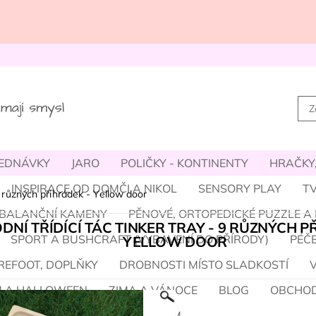
JEDNÁVKY
JARO
POLIČKY - KONTINENTY
HRAČKY,
INSPIRACE OD DOMČI A NIKOL
SENSORY PLAY
TV
- 9 různých přihrádek - Yellow door
- BALANČNÍ KAMENY
PĚNOVÉ, ORTOPEDICKÉ PUZZLE A
DNÍ TŘÍDÍCÍ TÁC TINKER TRAY - 9 RŮZNÝCH P
SPORT A BUSHCRAFT (VYBAVENÍ DO PŘÍRODY)
PÉČE
YELLOW DOOR
REFOOT, DOPLŇKY
DROBNOSTI MÍSTO SLADKOSTÍ
M A HALLOWEEN
ZIMA A VÁNOCE
BLOG
OBCHOD
ÝM / O NÁS
PROVIZNÍ SYSTÉM