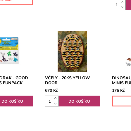
 DRAK - GOOD
VČELY - 20KS YELLOW
DINOSAU
IS FUNPACK
DOOR
MINIS F
670 Kč
175 Kč