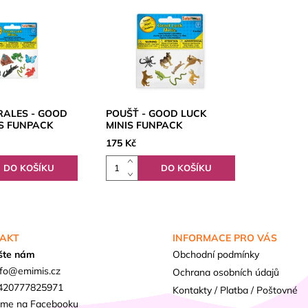
RALES - GOOD
POUŠŤ - GOOD LUCK
IS FUNPACK
MINIS FUNPACK
175 Kč
AKT
INFORMACE PRO VÁS
šte nám
Obchodní podmínky
fo
@
emimis.cz
Ochrana osobních údajů
420777825971
Kontakty / Platba / Poštovné
sme na Facebooku