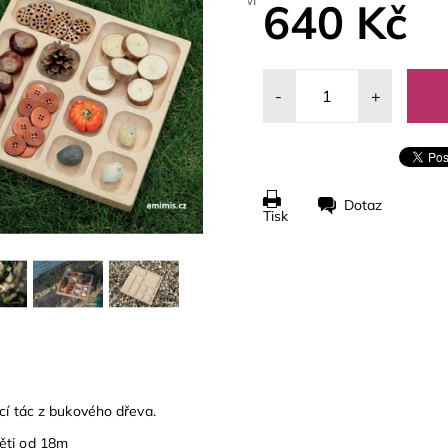
640 Kč
-
+
Dotaz
Tisk
dící tác z bukového dřeva.
ěti od 18m