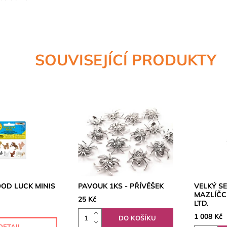
SOUVISEJÍCÍ PRODUKTY
OOD LUCK MINIS
PAVOUK 1KS - PŘÍVĚŠEK
VELKÝ S
MAZLÍČCI
25 Kč
LTD.
1 008 Kč
DETAIL