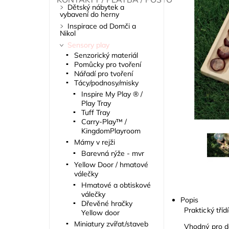
Dětský nábytek a
vybavení do herny
Inspirace od Domči a
Nikol
Sensory play
Senzorický materiál
Pomůcky pro tvoření
Nářadí pro tvoření
Tácy/podnosy/misky
Inspire My Play ® /
Play Tray
Tuff Tray
Carry-Play™ /
KingdomPlayroom
Mámy v rejži
Barevná rýže - mvr
Yellow Door / hmatové
válečky
Hmatové a obtiskové
válečky
Popis
Dřevěné hračky
Praktický tří
Yellow door
Miniatury zvířat/staveb
Vhodný pro d