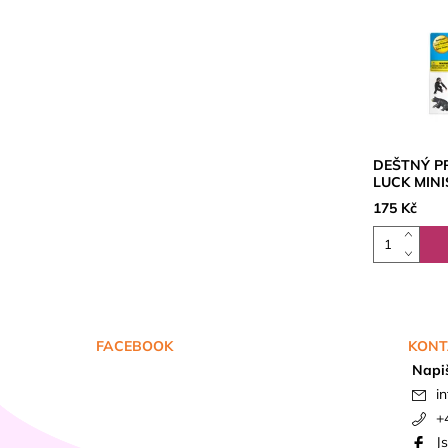
DEŠTNÝ P
LUCK MIN
175 Kč
FACEBOOK
KONT
Napi
in
+
J