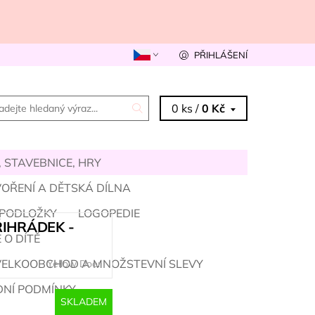
PŘIHLÁŠENÍ
0 ks /
0 Kč
 STAVEBNICE, HRY
OŘENÍ A DĚTSKÁ DÍLNA
 PODLOŽKY
LOGOPEDIE
ŘIHRÁDEK -
 O DÍTĚ
VELKOOBCHOD A MNOŽSTEVNÍ SLEVY
Yellow Door
NÍ PODMÍNKY
SKLADEM